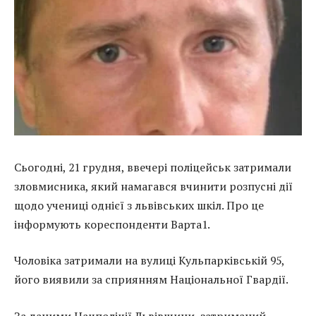
Сьогодні, 21 грудня, ввечері поліцейськ затримали
зловмисника, який намагався вчинити розпусні дії
щодо учениці однієї з львівських шкіл. Про це
інформують кореспонденти Варта1.
Чоловіка затримали на вулиці Кульпарківській 95,
його виявили за сприянням Національної Гвардії.
За даними Нацполіції Львівщини, затриманий –