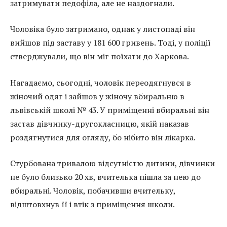
затримувати педофіла, але не наздогнали.
Чоловіка було затримано, однак у листопаді він
вийшов під заставу у 181 600 гривень. Тоді, у поліції
стверджували, що він міг поїхати до Харкова.
Нагадаємо, сьогодні, чоловік переодягнувся в
жіночий одяг і зайшов у жіночу вбиральню в
львівській школі № 43. У приміщенні вбиральні він
застав дівчинку-другокласницю, якій наказав
роздягнутися для огляду, бо нібито він лікарка.
Стурбована тривалою відсутністю дитини, дівчинки
не було близько 20 хв, вчителька пішла за нею до
вбиральні. Чоловік, побачивши вчительку,
відштовхнув її і втік з приміщення школи.