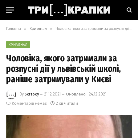
Головна
»
Кримінал
»
Чоловіка, якого затримали за розпусні дії у львівській школі, раніше затримували у Києві
КРИМІНАЛ
Чоловіка, якого затримали за
розпусні дії у львівській школі,
раніше затримували у Києві
By
3krapky
21.12.2021
Оновлено:
24.12.2021
Коментарів немає
2 хв читали