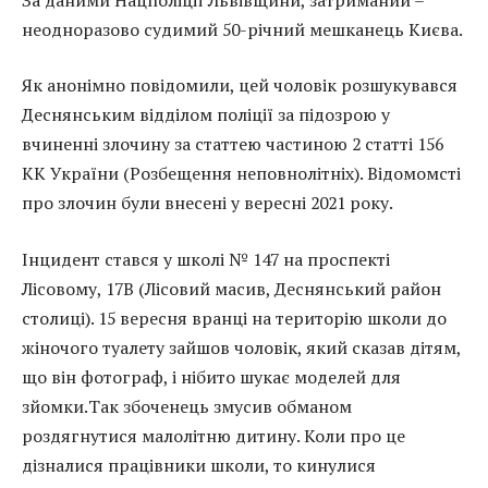
неодноразово судимий 50-річний мешканець Києва.
Як анонімно повідомили, цей чоловік розшукувався
Деснянським відділом поліції за підозрою у
вчиненні злочину за статтею частиною 2 статті 156
KK України (Розбещення неповнолітніх). Відомомсті
про злочин були внесені у вересні 2021 року.
Інцидент стався у школі № 147 на проспекті
Лісовому, 17В (Лісовий масив, Деснянський район
столиці). 15 вересня вранці на територію школи до
жіночого туалету зайшов чоловік, який сказав дітям,
що він фотограф, і нібито шукає моделей для
зйомки.Так збоченець змусив обманом
роздягнутися малолітню дитину. Коли про це
дізналися працівники школи, то кинулися