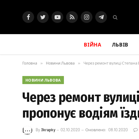
Facebook
Twitter
YouTube
RSS
Instagram
Telegram
ВІЙНА
ЛЬВІВ
Головна
»
Новини Львова
»
Через ремонт вулиці Степана 
НОВИНИ ЛЬВОВА
Через ремонт вулиці
пропонує водіям їзд
By
3krapky
02.10.2020
Оновлено:
08.10.2020