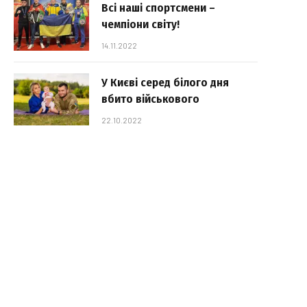
Всі наші спортсмени –
чемпіони світу!
14.11.2022
У Києві серед білого дня
вбито військового
22.10.2022