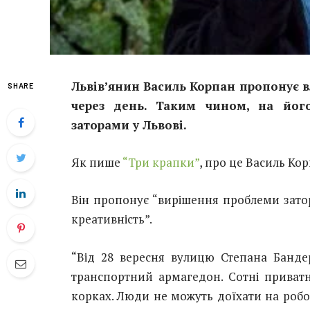
Львів’янин Василь Корпан пропонує в
SHARE
через день. Таким чином, на йог
заторами у Львові.
Як пише
“Три крапки”
, про це Василь Ко
Він пропонує “вирішення проблеми затор
креативність”.
“Від 28 вересня вулицю Степана Банде
транспортний армагедон. Сотні приватн
корках. Люди не можуть доїхати на робот