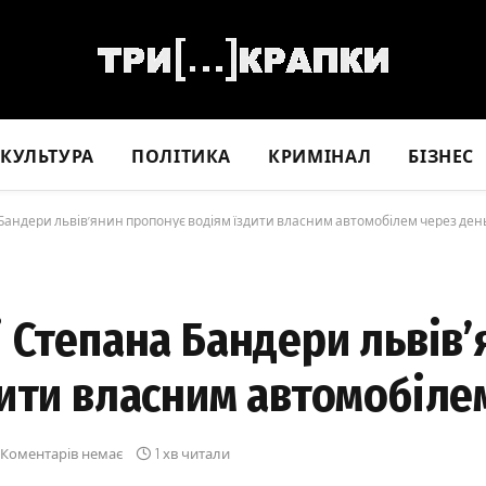
КУЛЬТУРА
ПОЛІТИКА
КРИМІНАЛ
БІЗНЕС
Бандери львів’янин пропонує водіям їздити власним автомобілем через ден
 Степана Бандери львів’
ити власним автомобіле
Коментарів немає
1 хв читали