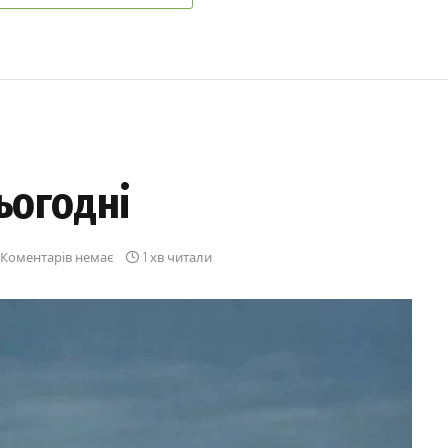
ьогодні
Коментарів немає
1 хв читали