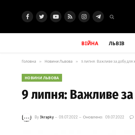
Facebook
Twitter
YouTube
RSS
Instagram
Telegram
ВІЙНА
ЛЬВІВ
Головна
»
Новини Львова
»
9 липня: Важливе за добу для
НОВИНИ ЛЬВОВА
9 липня: Важливе за
By
3krapky
09.07.2022
Оновлено:
09.07.2022