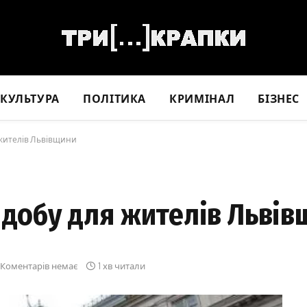
КУЛЬТУРА
ПОЛІТИКА
КРИМІНАЛ
БІЗНЕС
 жителів Львівщини
 добу для жителів Льві
Коментарів немає
1 хв читали