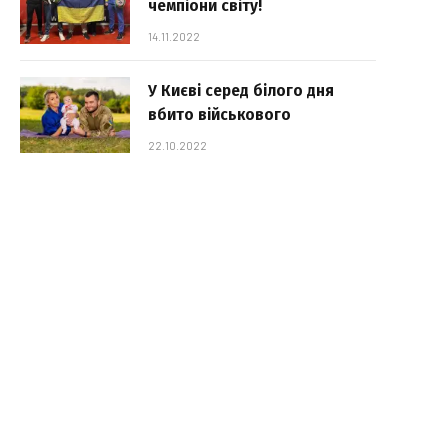
чемпіони світу!
14.11.2022
У Києві серед білого дня
вбито військового
22.10.2022