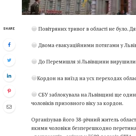
Повітряних тривог в області не було. Д
SHARE
Двома евакуаційними потягами у Льві
До Перемишля зі Львівщини вирушили 8
Кордон на виїзд на усх переходах облас
СБУ заблокувала на Львівщині ще один
чоловіків призовного віку за кордон.
Організував його 38-річний житель област
якими чоловіки безперешкодно перетинал