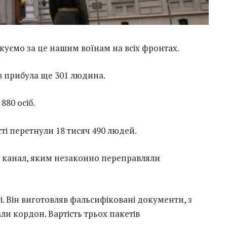
якуємо за це нашим воїнам на всіх фронтах.
в прибула ще 301 людина.
80 осіб.
ті перетнули 18 тисяч 490 людей.
 канал, яким незаконно переправляли
і. Він виготовляв фальсифіковані документи, з
и кордон. Вартість трьох пакетів