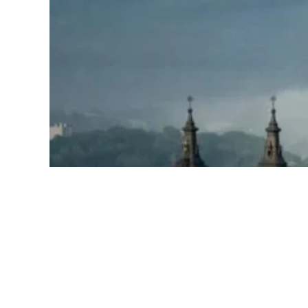
Весь день у Львові буде хмарним. Без опад
Вночі +14°