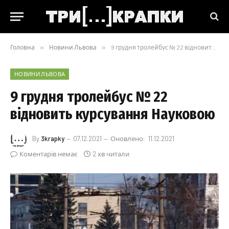
Головна
»
Новини Львова
»
9 грудня тролейбус № 22 відновить курсування Науковою
НОВИНИ ЛЬВОВА
9 грудня тролейбус № 22
відновить курсування Науковою
By
3krapky
07.12.2021
Оновлено:
11.12.2021
Коментарів немає
2 хв читали