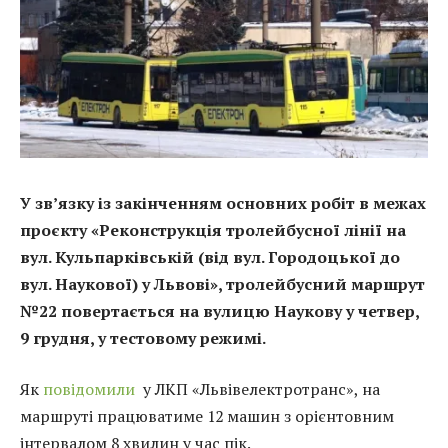
У зв’язку із закінченням основних робіт в межах
проєкту «Реконструкція тролейбусної лінії на
вул. Кульпарківській (від вул. Городоцької до
вул. Наукової) у Львові», тролейбусний маршрут
№22 повертається на вулицю Наукову у четвер,
9 грудня, у тестовому режимі.
Як
повідомили
у ЛКП «Львівелектротранс», на
маршруті працюватиме 12 машин з орієнтовним
інтервалом 8 хвилин у час пік.