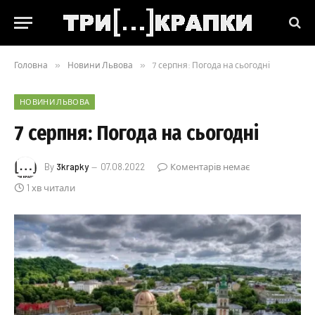
Головна
»
Новини Львова
»
7 серпня: Погода на сьогодні
НОВИНИ ЛЬВОВА
7 серпня: Погода на сьогодні
By
3krapky
07.08.2022
Коментарів немає
1 хв читали