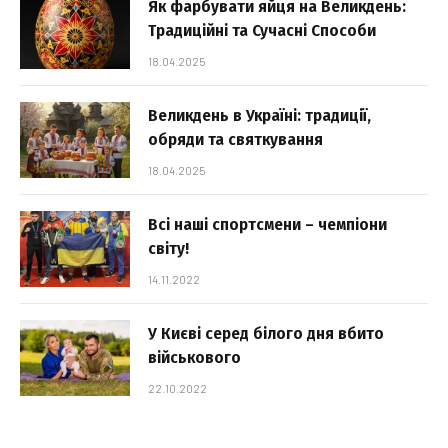
Як фарбувати яйця на Великдень:
Традиційні та Сучасні Способи
18.04.2025
Великдень в Україні: традиції,
обряди та святкування
18.04.2025
Всі наші спортсмени – чемпіони
світу!
14.11.2022
У Києві серед білого дня вбито
військового
22.10.2022