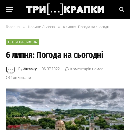
Головна
»
Новини Львова
»
6 липня: Погода на сьогодні
НОВИНИ ЛЬВОВА
6 липня: Погода на сьогодні
By
3krapky
06.07.2022
Коментарів немає
1 хв читали