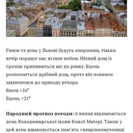
Ранок та день у Львові будуть хмарними, тільки
вечір порадує нас ясним небом. Нічний дощ із
грозою припиниться ще до ранку. Вдень
розпочнеться дрібний дощ, проте він повинен
закінчитися до приходу вечора.
Вночі +16°
Вдень +21°
Народний прогноз погоди:
6 липня відзначається
день Володимирської ікони Божої Матері. Також у
цей день вшановується пам’ять священномучениці