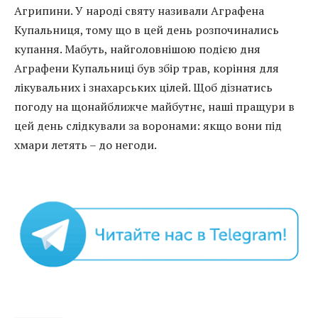
Агрипини. У народі святу називали Аграфена
Купальниця, тому що в цей день розпочинались
купання. Мабуть, найголовнішою подією дня
Аграфени Купальниці був збір трав, коріння для
лікувальних і знахарських цілей. Щоб дізнатись
погоду на щонайближче майбутнє, наші пращури в
цей день слідкували за воронами: якщо вони під
хмари летять – до негоди.