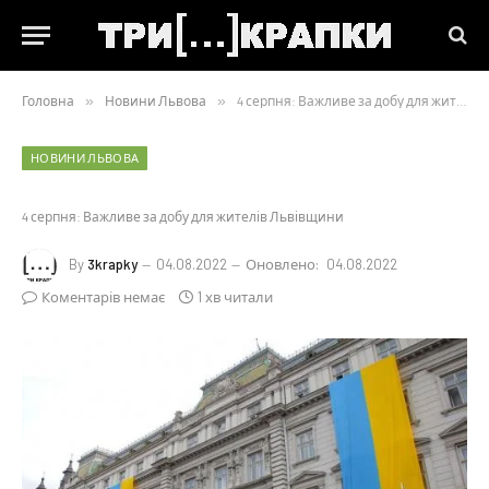
Головна
»
Новини Львова
»
4 серпня: Важливе за добу для жителів Львівщини
НОВИНИ ЛЬВОВА
4 серпня: Важливе за добу для жителів Львівщини
By
3krapky
04.08.2022
Оновлено:
04.08.2022
Коментарів немає
1 хв читали