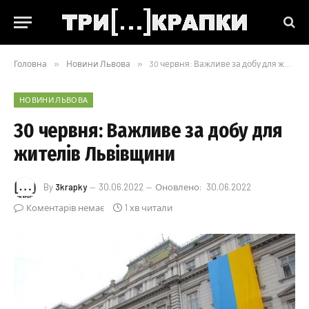
Головна
»
Новини Львова
»
30 червня: Важливе за добу для жителів Львівщини
НОВИНИ ЛЬВОВА
30 червня: Важливе за добу для
жителів Львівщини
By
3krapky
30.06.2022
Оновлено:
30.06.2022
Коментарів немає
1 хв читали