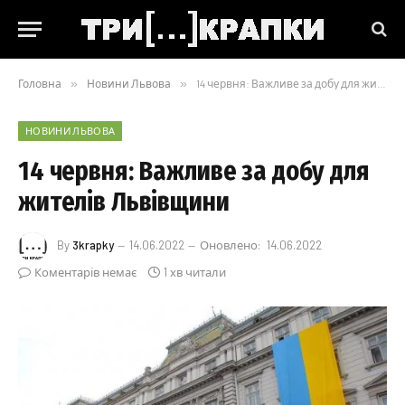
Головна
»
Новини Львова
»
14 червня: Важливе за добу для жителів Львівщини
НОВИНИ ЛЬВОВА
14 червня: Важливе за добу для
жителів Львівщини
By
3krapky
14.06.2022
Оновлено:
14.06.2022
Коментарів немає
1 хв читали