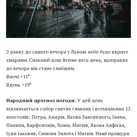
З ранку до самого вечора у Львові небо буде вкрите
хмарами. Сильний дощ йтиме весь день, щоправда
до вечора він стане слабшим.
Вночі +11°
Вдень +19°
Народний прогноз погоди:
У цей день
відзначається собор святих славних і всехвальних 12
апостолів: Петра, Андрія, Якова Заведієвого, Івана,
Пилипа, Варфоломія, Хоми, Матвія, Якова Алфієва,
Іуди Іаковля, Симона Зилота і Матвія. Наші пращури