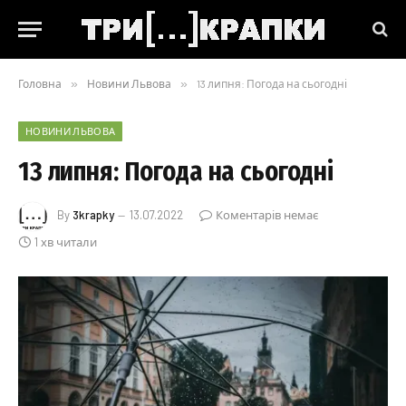
Головна
»
Новини Львова
»
13 липня: Погода на сьогодні
НОВИНИ ЛЬВОВА
13 липня: Погода на сьогодні
By
3krapky
13.07.2022
Коментарів немає
1 хв читали