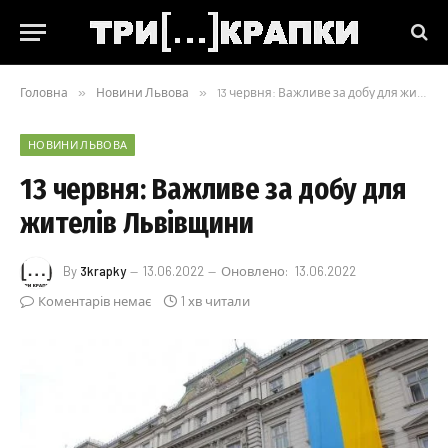
Головна
»
Новини Львова
»
13 червня: Важливе за добу для жителів Львівщини
НОВИНИ ЛЬВОВА
13 червня: Важливе за добу для
жителів Львівщини
By
3krapky
13.06.2022
Оновлено:
13.06.2022
Коментарів немає
1 хв читали