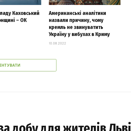
 ладу Каховський
Американські аналітики
онщині – ОК
назвали причину, чому
кремль не звинуватить
Україну у вибухах в Криму
10.08.2022
ЕНТУВАТИ
за добу для жителів Ль