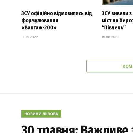
ЗСУ офіційно відмовились від
ЗСУ вивели з
формулювання
міст на Херс
«Вантаж-200»
“Південь”
11.08.2022
10.08.2022
КОМ
НОВИНИ ЛЬВОВА
30 травня: Важливе 