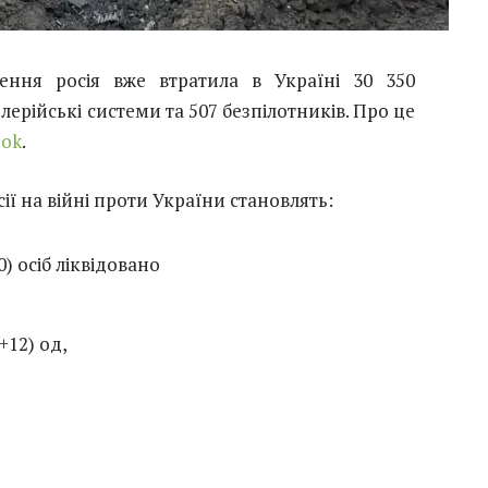
ення росія вже втратила в Україні 30 350
илерійські системи та 507 безпілотників. Про це
ook
.
сії на війні проти України становлять:
) осіб ліквідовано
+12) од,