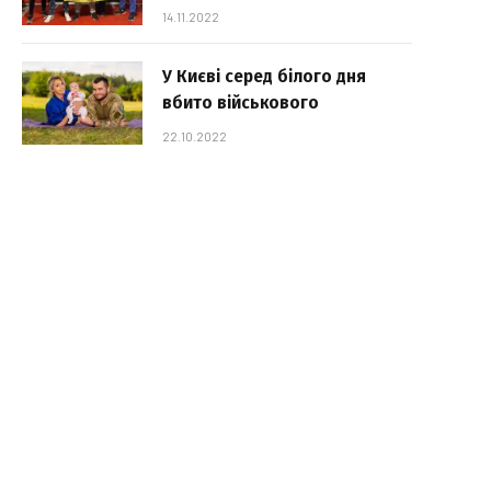
14.11.2022
У Києві серед білого дня
вбито військового
22.10.2022