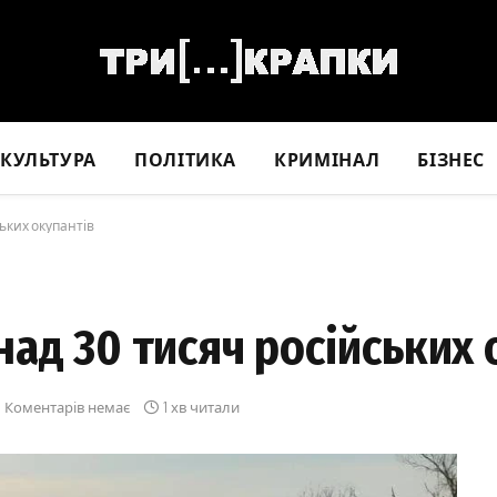
КУЛЬТУРА
ПОЛІТИКА
КРИМІНАЛ
БІЗНЕС
ьких окупантів
ад 30 тисяч російських 
Коментарів немає
1 хв читали