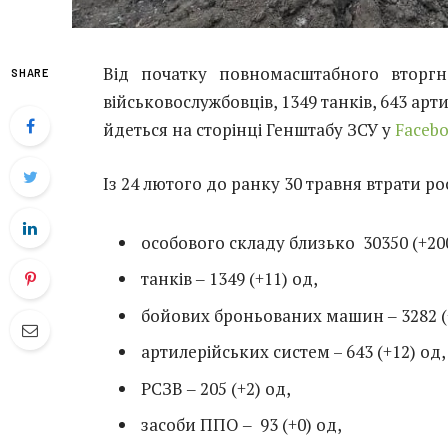
Від початку повномасштабного вторгн
SHARE
військовослужбовців, 1349 танків, 643 арт
йдеться на сторінці Генштабу ЗСУ у
Faceb
Із 24 лютого до ранку 30 травня втрати ро
особового складу близько 30350 (+200
танків ‒ 1349 (+11) од,
бойових броньованих машин ‒ 3282 (
артилерійських систем – 643 (+12) од,
РСЗВ ‒ 205 (+2) од,
засоби ППО ‒ 93 (+0) од,