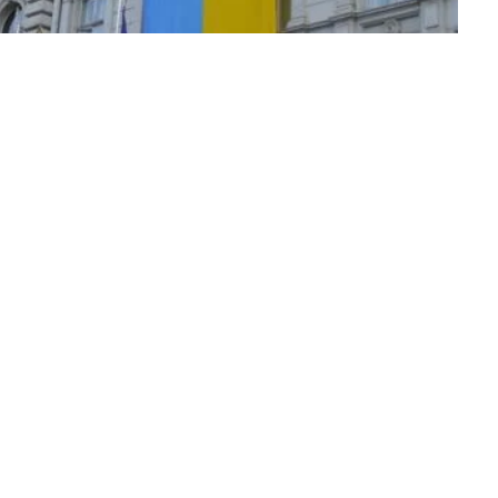
 повітряну тривогу.
ез укус змії. Потерпіли 42-річний чоловік зі
ни. Обидвоє перебувають у стані середньої
ших регіонів, де тривають бойові дії.
виїзд за добу перетнули 16 тисяч осіб.