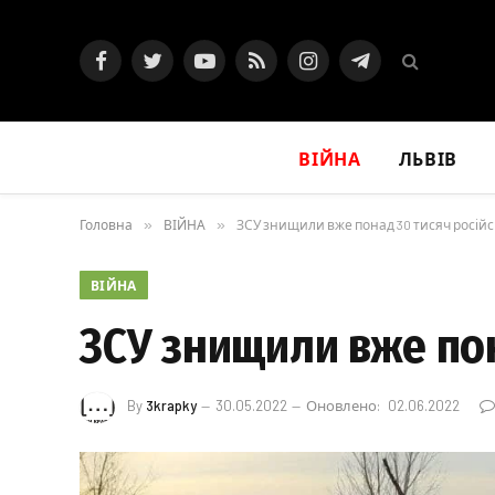
Facebook
Twitter
YouTube
RSS
Instagram
Telegram
ВІЙНА
ЛЬВІВ
Головна
»
ВІЙНА
»
ЗСУ знищили вже понад 30 тисяч російс
ВІЙНА
ЗСУ знищили вже пон
By
3krapky
30.05.2022
Оновлено:
02.06.2022