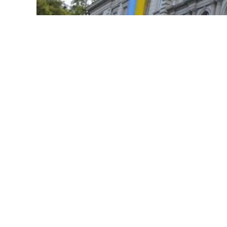
Жодного разу сирена не сповіщала про
Маємо ще два випадки госпіталізації чер
Самбірщини та 81-річна жінка зі Стрийщи
важкості. Люди, будьте обережні.
Прийняли і розселили ще 53 людини з ін
На всіх переходах Львівщини кордон на 