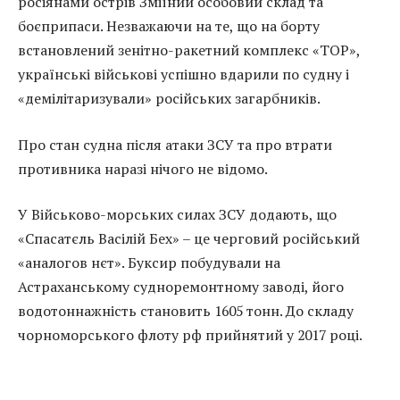
росіянами острів Зміїний особовий склад та
боєприпаси. Незважаючи на те, що на борту
встановлений зенітно-ракетний комплекс «ТОР»,
українські військові успішно вдарили по судну і
«демілітаризували» російських загарбників.
Про стан судна після атаки ЗСУ та про втрати
противника наразі нічого не відомо.
У Військово-морських силах ЗСУ додають, що
«Спасатєль Васілій Бех» – це черговий російський
«аналогов нєт». Буксир побудували на
Астраханському судноремонтному заводі, його
водотоннажність становить 1605 тонн. До складу
чорноморського флоту рф прийнятий у 2017 році.