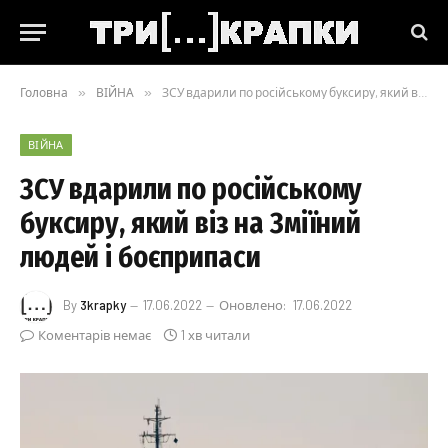
Головна
»
ВІЙНА
»
ЗСУ вдарили по російському буксиру, який віз на Зміїний людей і боєприпаси
ВІЙНА
ЗСУ вдарили по російському
буксиру, який віз на Зміїний
людей і боєприпаси
By
3krapky
17.06.2022
Оновлено:
17.06.2022
Коментарів немає
1 хв читали