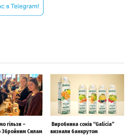
о гільзи –
Виробника соків “Galicia”
 Збройним Силам
визнали банкрутом