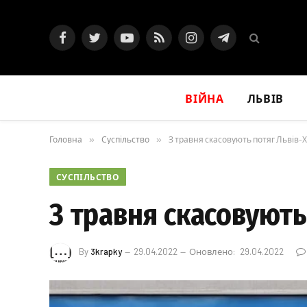
Facebook
Twitter
YouTube
RSS
Instagram
Telegram
ВІЙНА
ЛЬВІВ
Головна
»
Суспільство
»
З травня скасовують потяг Львів-
СУСПІЛЬСТВО
З травня скасовують
By
3krapky
29.04.2022
Оновлено:
29.04.2022