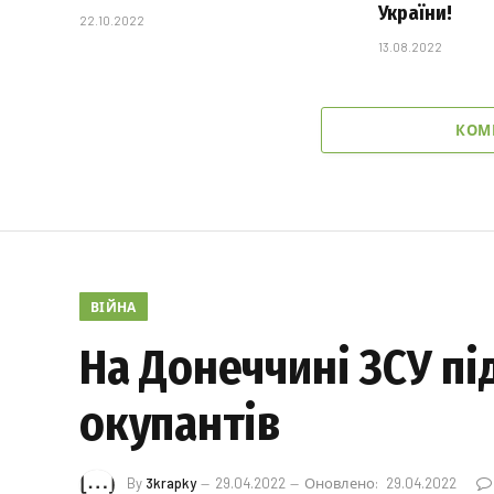
України!
22.10.2022
13.08.2022
КОМ
ВІЙНА
На Донеччині ЗСУ пі
окупантів
By
3krapky
29.04.2022
Оновлено:
29.04.2022