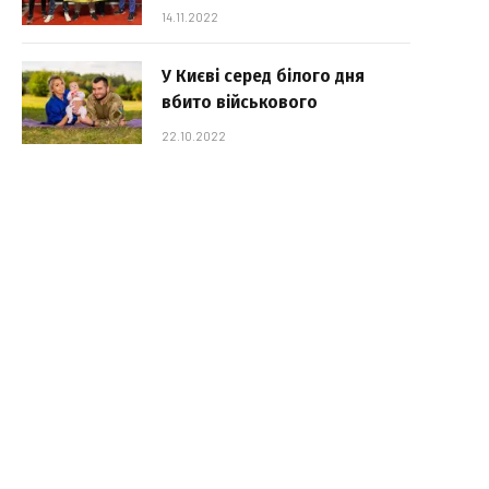
14.11.2022
У Києві серед білого дня
вбито військового
22.10.2022