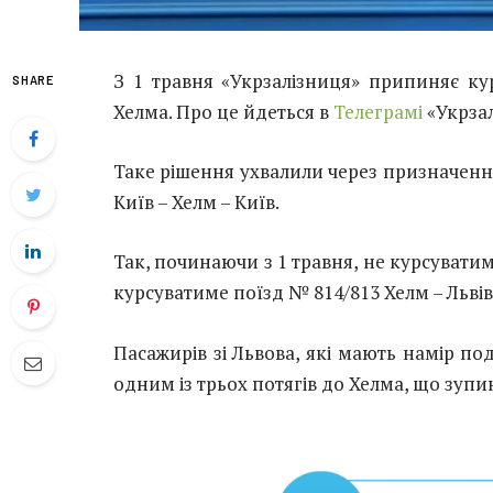
З 1 травня «Укрзалізниця» припиняє ку
SHARE
Хелма. Про це йдеться в
Телеграмі
«Укрзал
Таке рішення ухвалили через призначенн
Київ – Хелм – Київ.
Так, починаючи з 1 травня, не курсуватиме
курсуватиме поїзд № 814/813 Хелм – Львів
Пасажирів зі Львова, які мають намір п
одним із трьох потягів до Хелма, що зупи