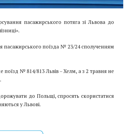
рсування пасажирського потяга зі Львова до
ізниці».
я пасажирського поїзда № 23/24 сполученням
 поїзд № 814/813 Львів – Хелм, а з 2 травня не
.
одорожувати до Польщі, спросять скористатися
няються у Львові.