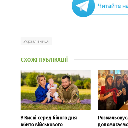
Укрзалізниця
СХОЖІ
ПУБЛІКАЦІЇ
У Києві серед білого дня
Розмальовуєм
вбито військового
допомагаємо