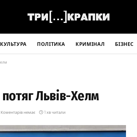
КУЛЬТУРА
ПОЛІТИКА
КРИМІНАЛ
БІЗНЕС
Хелм
 потяг Львів-Хелм
Коментарів немає
1 хв читали