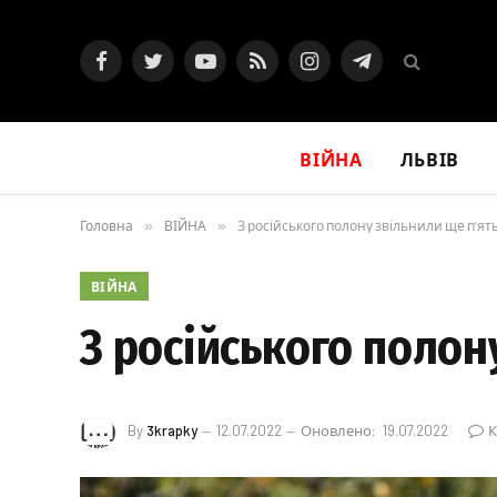
Facebook
Twitter
YouTube
RSS
Instagram
Telegram
ВІЙНА
ЛЬВІВ
Головна
»
ВІЙНА
»
З російського полону звільнили ще п’ять
ВІЙНА
З російського полон
By
3krapky
12.07.2022
Оновлено:
19.07.2022
К