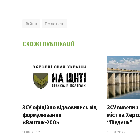
Війна
Полонені
СХОЖІ
ПУБЛІКАЦІЇ
ЗСУ офіційно відмовились від
ЗСУ вивели з
формулювання
міст на Херс
«Вантаж-200»
“Південь”
11.08.2022
10.08.2022