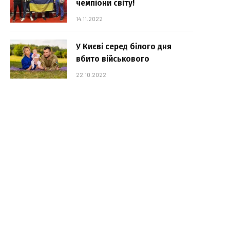
чемпіони світу!
14.11.2022
У Києві серед білого дня
вбито військового
22.10.2022