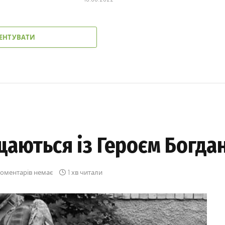
ЕНТУВАТИ
щаються із Героєм Богда
оментарів немає
1 хв читали