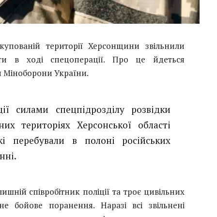
купованій території Херсонщини звільнили
ити в ході спецоперації. Про це йдеться
и Міноборони України.
ії силами спецпідрозділу розвідки
их територіях Херсонської області
які перебували в полоні російських
нні.
ишній співробітник поліції та троє цивільних
е бойове поранення. Наразі всі звільнені