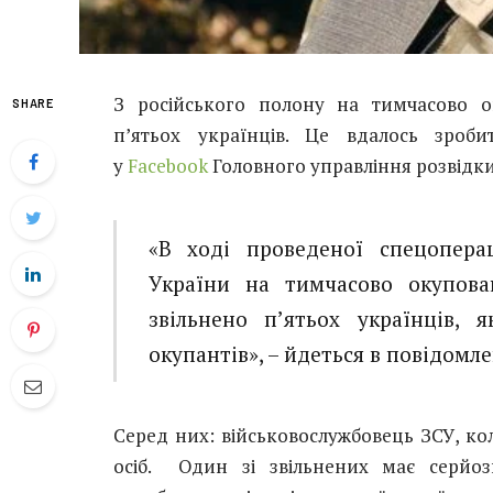
З російського полону на тимчасово о
SHARE
п’ятьох українців. Це вдалось зроб
у
Facebook
Головного управління розвідк
«В ході проведеної спецоперац
України на тимчасово окупован
звільнено п’ятьох українців, 
окупантів», – йдеться в повідомле
Серед них: військовослужбовець ЗСУ, кол
осіб. Один зі звільнених має серйозн