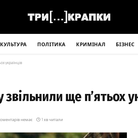
КУЛЬТУРА
ПОЛІТИКА
КРИМІНАЛ
БІЗНЕС
ох українців
у звільнили ще п’ятьох у
оментарів немає
1 хв читали