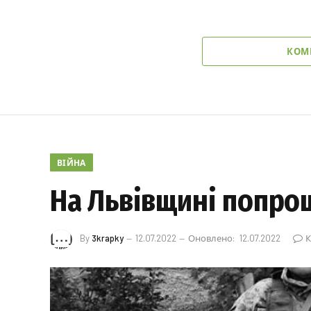
КОМ
ВІЙНА
На Львівщині попро
By
3krapky
12.07.2022
Оновлено:
12.07.2022
К