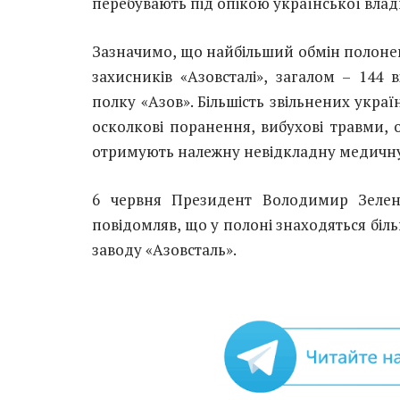
перебувають під опікою української влад
Зазначимо, що найбільший обмін полонен
захисників «Азовсталі», загалом – 144 
полку «Азов». Більшість звільнених укра
осколкові поранення, вибухові травми, о
отримують належну невідкладну медичну
6 червня Президент Володимир Зеленс
повідомляв, що у полоні знаходяться біль
заводу «Азовсталь».