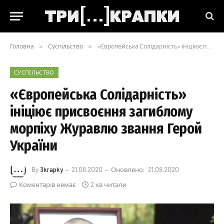
Головна
»
Суспільство
»
«Європейська Солідарність» ініціює присвоєння загиблому морпіху Журавлю звання Герой України
СУСПІЛЬСТВО
«Європейська Солідарність»
ініціює присвоєння загиблому
морпіху Журавлю звання Герой
України
By
3krapky
21.08.2020
Оновлено:
21.09.2020
Коментарів немає
2 хв читали