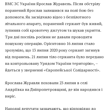
ВМС ЗС України Ярослав Журавель. Після обстрілу
поранений Ярослав залишився на полі бою без
допомоги. Як засвідчило відео з безпілотного
літального апарату, поранений сержант був живий,
зупиняв собі кровотечу джгутом та шукав укриття.
Три дні поспіль росіяни не давали проводити
пошукову операцію. Орієнтовно 16 липня стало
зрозуміло, що 13 липня 2020 року сержант загинув
від поранень. 21 липня тіло сержанта було передано
на контрольовану Урядом України територію», –
йдеться у зверненні «Європейської Солідарності».
Ярослава Журавля поховали 23 липня в селі
Андріївка на Дніпропетровщині, де він народився і
виріс.
Народні депутати зазначають, що відповідно до