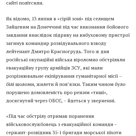
сайті політсили.
Як відомо, 13 липня в «сірій зоні» під селищем
Зайцевим на Донеччині під час виконання бойового
завдання внаслідок підриву на вибуховому пристрої
загинув командир розвідувального взводу
лейтенант Дмитро Красногрудь. Того ж дня
російські окупаційні війська віроломно обстріляли
евакуаційну групу армійців ЗСУ, які мали
розрізнювальне екіпірування гуманітарної місії –
білі шоломи, жилети й пов’язки. Таким чином було
порушено домовленість про режим «тиші»,
досягнутий через ОБСЄ, – йдеться у зверненні.
«Під час обстрілу отримав поранення
військовослужбовець з евакуаційної команди –
сержант-розвідник 35-ї бригади морської піхоти