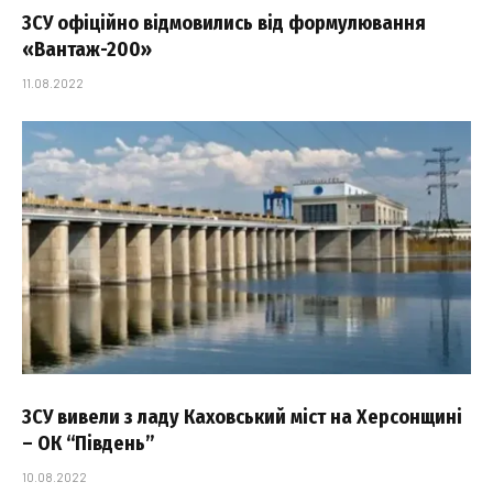
ЗСУ офіційно відмовились від формулювання
«Вантаж-200»
11.08.2022
ЗСУ вивели з ладу Каховський міст на Херсонщині
– ОК “Південь”
10.08.2022