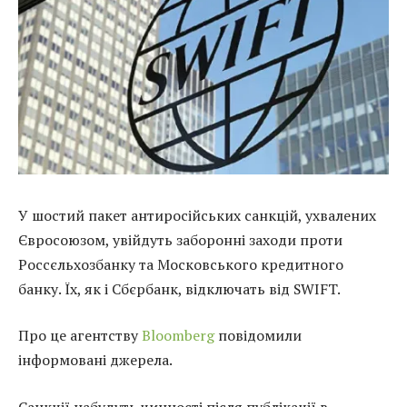
У шостий пакет антиросійських санкцій, ухвалених
Євросоюзом, увійдуть заборонні заходи проти
Россєльхозбанку та Московського кредитного
банку. Їх, як і Сбєрбанк, відключать від SWIFT.
Про це агентству
Bloomberg
повідомили
інформовані джерела.
Санкції набудуть чинності після публікації в