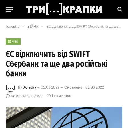
Головна
»
ВІЙНА
»
ЄС відключить від SWIFT Сбєрбанк та ще два російські банки
ВІЙНА
ЄС відключить від SWIFT
Сбєрбанк та ще два російські
банки
By
3krapky
02.06.2022
Оновлено:
02.06.2022
Коментарів немає
1 хв читали