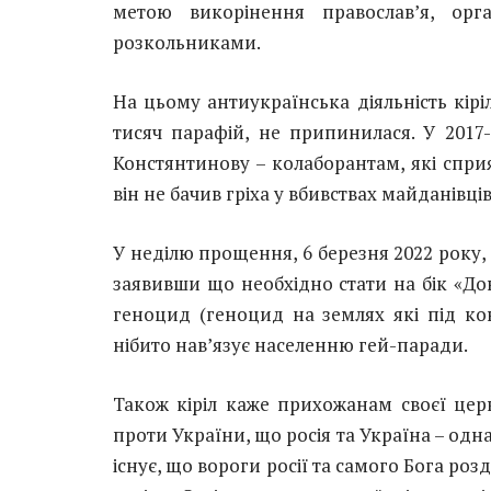
метою викорінення православ’я, орг
розкольниками.
На цьому антиукраїнська діяльність кірі
тисяч парафій, не припинилася. У 2017
Констянтинову – колаборантам, які спри
він не бачив гріха у вбивствах майданівців
У неділю прощення, 6 березня 2022 року,
заявивши що необхідно стати на бік «Дон
геноцид (геноцид на землях які під кон
нібито нав’язує населенню гей-паради.
Також кіріл каже прихожанам своєї церк
проти України, що росія та Україна – од
існує, що вороги росії та самого Бога роз