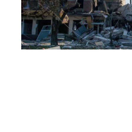
У зруйнованому Маріуполі російські ок
травня. Про це йдеться на стор
міноборони
України
у Facebook.
В зруйнований Маріуполь прибув Се