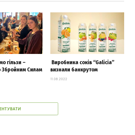
о гільзи –
Виробника соків “Galicia”
 Збройним Силам
визнали банкрутом
11.08.2022
ЕНТУВАТИ