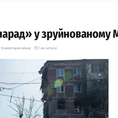
парад» у зруйнованому 
Коментарів немає
1 хв читали