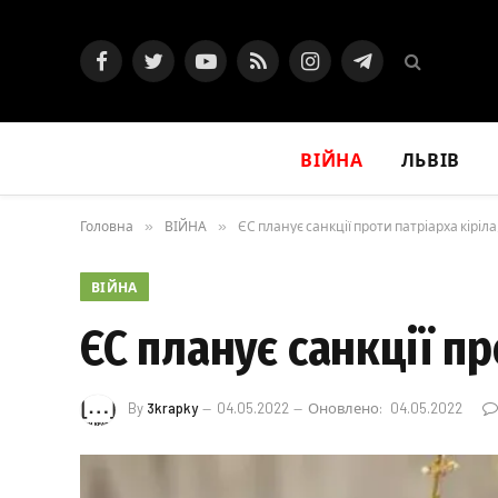
Facebook
Twitter
YouTube
RSS
Instagram
Telegram
ВІЙНА
ЛЬВІВ
Головна
»
ВІЙНА
»
ЄС планує санкції проти патріарха кіріла,
ВІЙНА
ЄС планує санкції пр
By
3krapky
04.05.2022
Оновлено:
04.05.2022