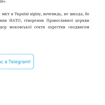
ян».
іст в Україні кірілу, вочевидь, не шкода, бо
ення НАТО, створення Православної церкви
лідер моковської секти охрестив «подвигом