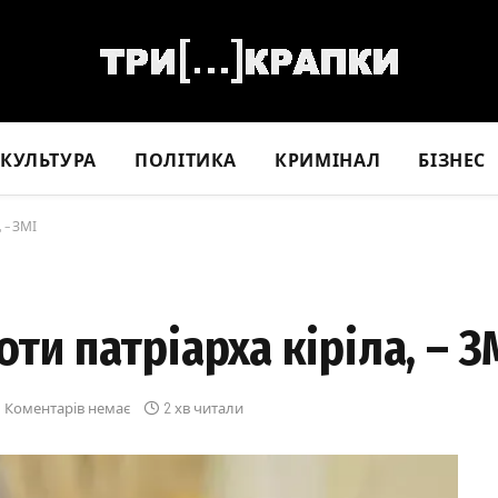
КУЛЬТУРА
ПОЛІТИКА
КРИМІНАЛ
БІЗНЕС
 – ЗМІ
оти патріарха кіріла, – З
Коментарів немає
2 хв читали