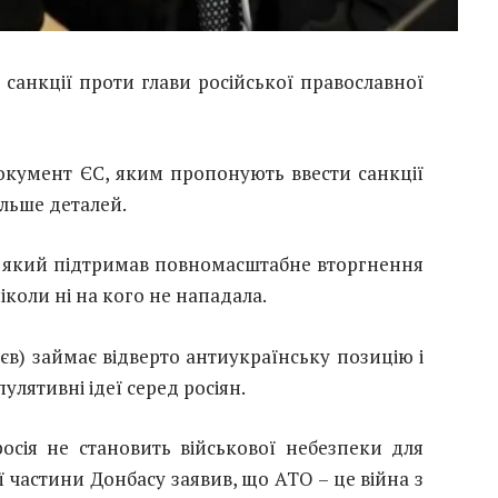
анкції проти глави російської православної
окумент ЄС, яким пропонують ввести санкції
ільше деталей.
, який підтримав повномасштабне вторгнення
ніколи ні на кого не нападала.
єв) займає відверто антиукраїнську позицію і
улятивні ідеї серед росіян.
росія не становить військової небезпеки для
ії частини Донбасу заявив, що АТО – це війна з