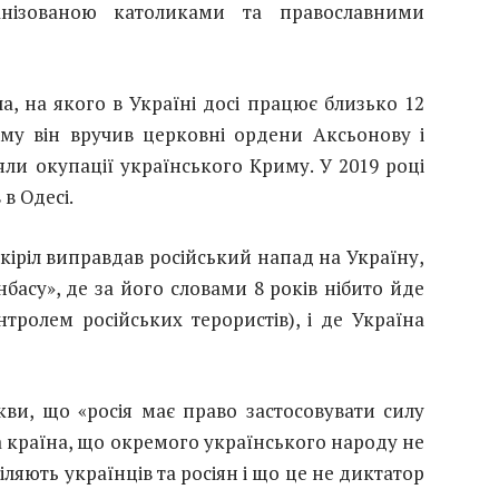
анізованою католиками та православними
ла, на якого в Україні досі працює близько 12
-му він вручив церковні ордени Аксьонову і
яли окупації українського Криму. У 2019 році
 в Одесі.
 кіріл виправдав російський напад на Україну,
басу», де за його словами 8 років нібито йде
тролем російських терористів), і де Україна
ви, що «росія має право застосовувати силу
на країна, що окремого українського народу не
діляють українців та росіян і що це не диктатор