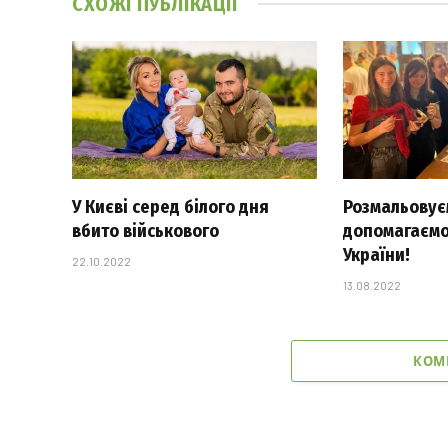
СХОЖІ
ПУБЛІКАЦІЇ
У Києві серед білого дня
Розмальовуєм
вбито військового
допомагаємо
України!
22.10.2022
13.08.2022
КОМ