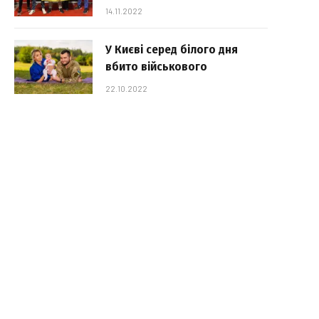
14.11.2022
У Києві серед білого дня
вбито військового
22.10.2022