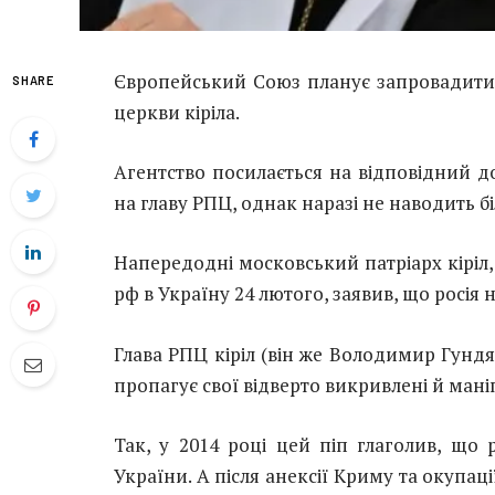
Європейський Союз планує запровадити с
SHARE
церкви кіріла.
Агентство посилається на відповідний д
на главу РПЦ, однак наразі не наводить б
Напередодні московський патріарх кіріл
рф в Україну 24 лютого, заявив, що росія 
Глава РПЦ кіріл (він же Володимир Гундя
пропагує свої відверто викривлені й маніп
Так, у 2014 році цей піп глаголив, що 
України. А після анексії Криму та окупац