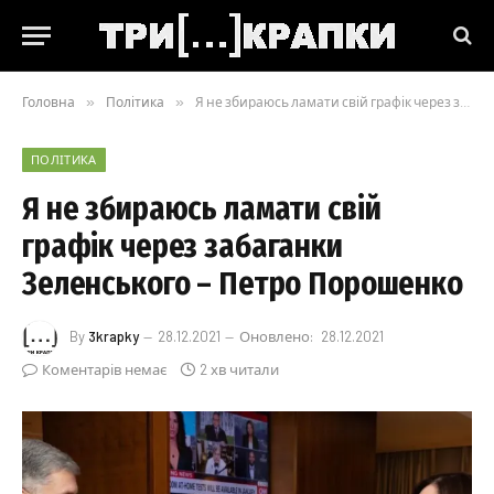
Головна
»
Політика
»
Я не збираюсь ламати свій графік через забаганки Зеленського – Петро Порошенко
ПОЛІТИКА
Я не збираюсь ламати свій
графік через забаганки
Зеленського – Петро Порошенко
By
3krapky
28.12.2021
Оновлено:
28.12.2021
Коментарів немає
2 хв читали