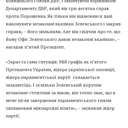
колишнього Голови ДБР, і закінчуючи керівником
Департаменту ДБР, який вів три десятка справ
проти Порошенка. Як тільки він відмовився далі
виконувати незаконні вказівки Зеленського і закрив
справи, – його звільнили. Але він свідчив про те, що
йому Офіс Зеленського давав незаконні вказівки», –
нагадав п’ятий Президент.
«Зараз та сама ситуація. Мій графік як п’ятого
Президента України, лідера української опозиції,
лідера парламентської партії складається
заздалегідь. І оскільки Зеленський доручив
незаконне стеження за мною, він точно знає, що в
мене після завершення парламентського тижня
заплановані міжнародні візити», – зауважив лідер
партії.