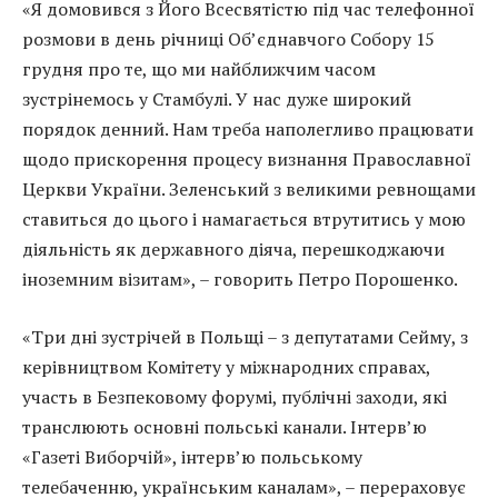
«Я домовився з Його Всесвятістю під час телефонної
розмови в день річниці Об’єднавчого Собору 15
грудня про те, що ми найближчим часом
зустрінемось у Стамбулі. У нас дуже широкий
порядок денний. Нам треба наполегливо працювати
щодо прискорення процесу визнання Православної
Церкви України. Зеленський з великими ревнощами
ставиться до цього і намагається втрутитись у мою
діяльність як державного діяча, перешкоджаючи
іноземним візитам», – говорить Петро Порошенко.
«Три дні зустрічей в Польщі – з депутатами Сейму, з
керівництвом Комітету у міжнародних справах,
участь в Безпековому форумі, публічні заходи, які
транслюють основні польські канали. Інтерв’ю
«Газеті Виборчій», інтерв’ю польському
телебаченню, українським каналам», – перераховує