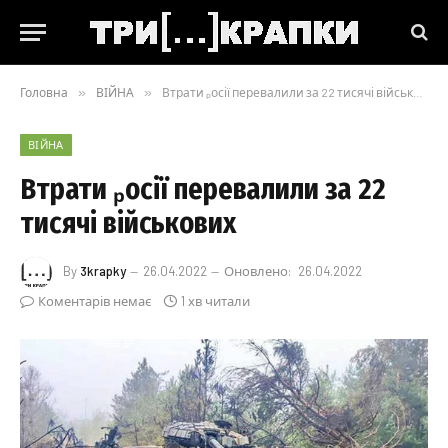
Головна
»
ВІЙНА
»
Втрати ₚосії перевалили за 22 тисячі військових
ВІЙНА
Втрати ₚосії перевалили за 22
тисячі військових
By
3krapky
26.04.2022
Оновлено:
26.04.2022
Коментарів немає
1 хв читали