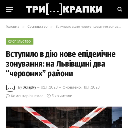
Головна
»
Суспільство
»
Вступило в дію нове епідемічне зонування: на Львівщині два “червоних” райони
СУСПІЛЬСТВО
Вступило в дію нове епідемічне
зонування: на Львівщині два
“червоних” райони
By
3krapky
02.11.2020
Оновлено:
10.11.2020
Коментарів немає
3 хв читали