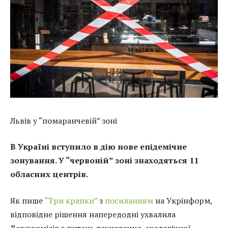
Львів у “помаранчевій” зоні
В Україні вступило в дію нове епідемічне
зонування. У “червоній” зоні знаходяться 11
обласних центрів.
Як пише
“Три крапки”
з
посиланням
на Укрінформ,
відповідне рішення напередодні ухвалила
Держкомісія з питань техногенно-екологічної