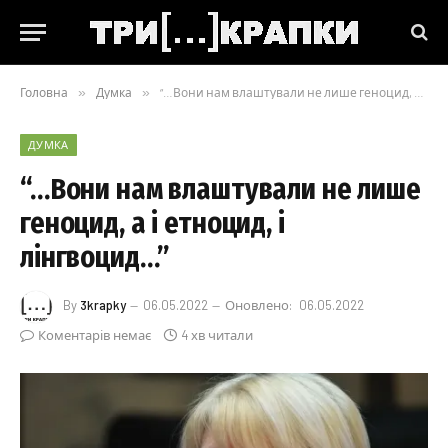
Головна
»
Думка
»
“…Вони нам влаштували не лише геноцид, а і етноцид, і лінгвоцид…”
ДУМКА
“…Вони нам влаштували не лише
геноцид, а і етноцид, і
лінгвоцид…”
By
3krapky
06.05.2022
Оновлено:
06.05.2022
Коментарів немає
4 хв читали