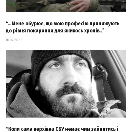
“…Мене обурює, що мою професію принижують
до рівня покарання для якихось хронів..”
15.07.2022
“Коли сама верхівка СБУ немає чим зайнятись і