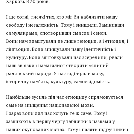
Харкові. В 30 років.
І ще сотні, тисячі тих, хто міг би наблизити нашу
свободу і незалежність. Тому і знищили. Замінивши
симулякрами, спотворивши смисли і сенси.
Вони нам влаштували не лише геноцид, а і етноцид, і
лінгвоцид. Вони знищували нашу ідентичність і
культуру. Вони зіштовхували нас зсередини, рвали
наші зв’язки і намагалися створити «єдиний
радянський народ». У нас відбирали мову,
історичну пам’ять, культуру, самосвідомість.
Найбільше зусиль під час етноциду спрямовується
саме на знищення національної мови.
І зараз вони для нас хочуть те ж саме. Тому і
замінюють в першу чергу таблички з назвами у
наших окупованих містах. Тому і палять підручники і