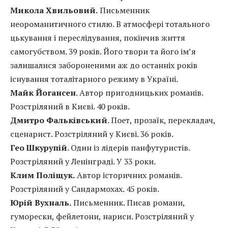
Микола Хвильовий.
Письменник
неороманитичного стилю. В атмосфері тотального
цькування і переслідування, покінчив життя
самогубством. 39 років. Його твори та його ім’я
залишалися забороненими аж до останніх років
існування тоталітарного режиму в Україні.
Майк Йогансен
. Автор пригодницьких романів.
Розстріляний в Києві. 40 років.
Дмитро Фальківський
. Поет, прозаїк, перекладач,
сценарист. Розстріляний у Києві. 36 років.
Гео Шкурупій
. Один із лідерів панфутуристів.
Розстріляний у Ленінграді. У 33 роки.
Клим Поліщук.
Автор історичних романів.
Розстріляний у Сандармохах. 45 років.
Юрій Вухналь.
Письменник. Писав романи,
гуморески, фейлетони, нариси. Розстріляний у