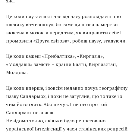
зна.
Це коли плутаєшся і час від часу розповідаєш про
«велику вітчизняну», бо саме ця назва намертво
вклеєна в мозок, а перед тим, як виправити себе і
промовити «Друга світова», робиш паузу, згадуючи.
Це коли кажеш «Прибалтика», «Киргизія»,
«Молдавія» замість – країни Балтії, Киргизстан,
Молдова.
Це коли вперше, і зовсім недавно почув географічну
назву Сандармох, і поки не загуглив, що то таке і з
чим його їдять. Або не чув. І нічого про той
Сандармох не знаєш.
Невідомо точно, скільки було репресовано
української інтелігенції у часи сталінських репресій