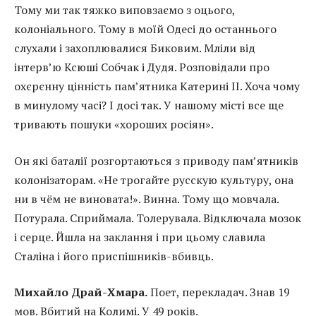
Тому ми так тяжко виповзаємо з оцього,
колоніального. Тому в моїй Одесі до останнього
слухали і захоплювалися Биковим. Мліли від
інтерв’ю Ксюші Собчак і Дудя. Розповідали про
охєрєнну цінність пам’ятника Катерині II. Хоча чому
в минулому часі? І досі так. У нашому місті все ще
тривають пошуки «хороших росіян».
Он які баталії розгортаються з приводу пам’ятників
колонізаторам. «Не трогайте русскую культуру, она
ни в чём не виновата!». Винна. Тому що мовчала.
Потурала. Сприймала. Толерувала. Відключала мозок
і серце. Йшла на заклання і при цьому славила
Сталіна і його приспішників-вбивць.
Михайло Драй-Хмара.
Поет, перекладач. Знав 19
мов. Вбитий на Колимі. У 49 років.