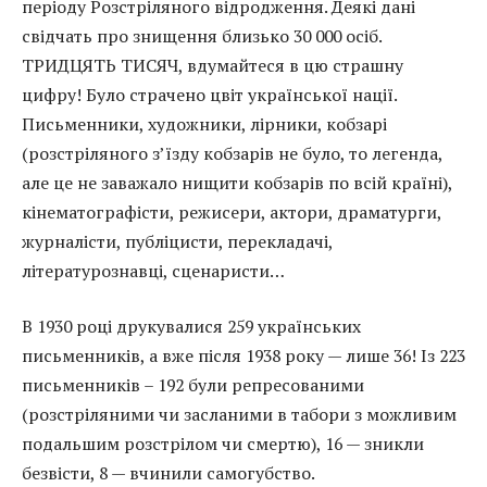
періоду Розстріляного відродження. Деякі дані
свідчать про знищення близько 30 000 осіб.
ТРИДЦЯТЬ ТИСЯЧ, вдумайтеся в цю страшну
цифру! Було страчено цвіт української нації.
Письменники, художники, лірники, кобзарі
(розстріляного з’їзду кобзарів не було, то легенда,
але це не заважало нищити кобзарів по всій країні),
кінематографісти, режисери, актори, драматурги,
журналісти, публіцисти, перекладачі,
літературознавці, сценаристи…
В 1930 році друкувалися 259 українських
письменників, а вже після 1938 року — лише 36! Із 223
письменників – 192 були репресованими
(розстріляними чи засланими в табори з можливим
подальшим розстрілом чи смертю), 16 — зникли
безвісти, 8 — вчинили самогубство.