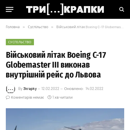
Головна
»
Суспільство
»
Військовий літак Boeing C-17 Globemaster III виконав внутрішній рейс до Львова
СУСПІЛЬСТВО
Військовий літак Boeing C-17
Globemaster III виконав
внутрішній рейс до Львова
By
3krapky
12.02.2022
Оновлено:
14.02.2022
Коментарів немає
1 хв читали