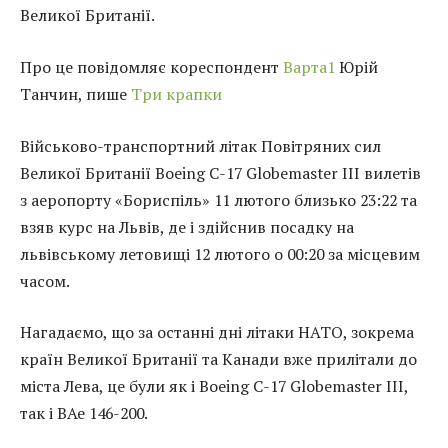
Великої Британії.
Про це повідомляє кореспондент
Варта1
Юрій
Танчин, пише
Три крапки
Військово-транспортний літак Повітряних сил
Великої Британії Boeing C-17 Globemaster III вилетів
з аеропорту «Бориспіль» 11 лютого близько 23:22 та
взяв курс на Львів, де і здійснив посадку на
львівському летовищі 12 лютого о 00:20 за місцевим
часом.
Нагадаємо, що за останні дні літаки НАТО, зокрема
країн Великої Британії та Канади вже прилітали до
міста Лева, це були як і Boeing C-17 Globemaster III,
так і BAe 146-200.