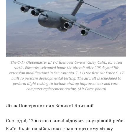
The C-17 Globemaster III T-1 flies over Owens Valley, Calif., for a test
sortie. Edwards welcomed home the aircraft after 208 days of life
extension modifications in San Antonio. T-1 is the first Air Force C-17
built to perform developmental testing. The aircraft is scheduled to
perform flight testing to include airdrop improvements and core-
computer replacement testing. (Air Force photo)
Літак Повітряних сил Великої Британії
Сьогодні, 12 лютого вночі відбувся внутрішній рейс
Київ-Львів на військово-транспортному літаку