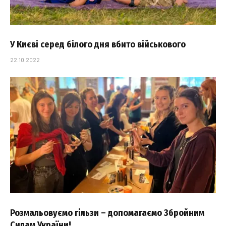
У Києві серед білого дня вбито військового
22.10.2022
Розмальовуємо гільзи – допомагаємо Збройним
Силам України!