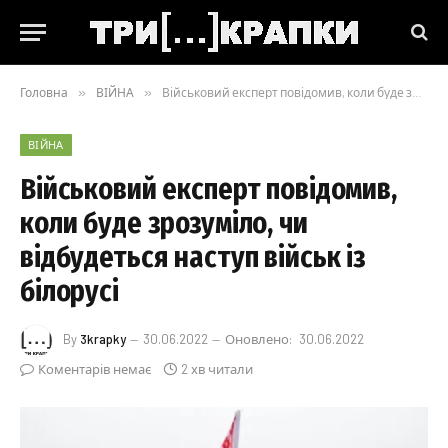
Головна
»
ВІЙНА
»
Військовий експерт повідомив, коли буде зрозуміло, чи відбудеться наступ військ із білорусі
ВІЙНА
Військовий експерт повідомив,
коли буде зрозуміло, чи
відбудеться наступ військ із
білорусі
By
3krapky
30.06.2022
Оновлено:
30.06.2022
Коментарів немає
2 хв читали