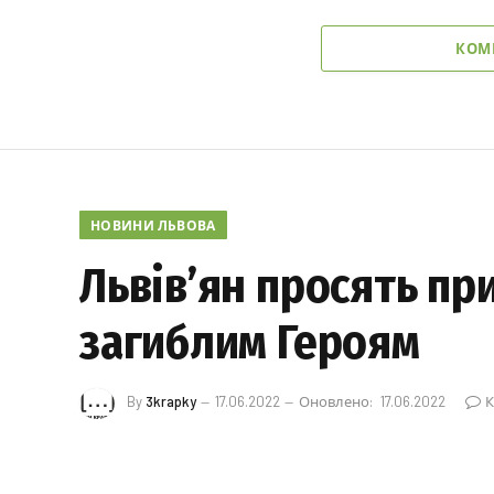
КОМ
НОВИНИ ЛЬВОВА
Львів’ян просять пр
загиблим Героям
By
3krapky
17.06.2022
Оновлено:
17.06.2022
К