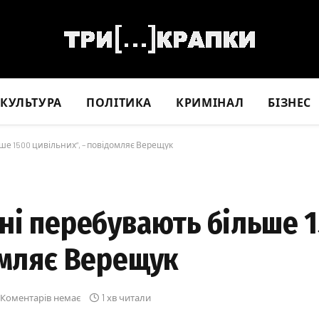
КУЛЬТУРА
ПОЛІТИКА
КРИМІНАЛ
БІЗНЕС
ше 1500 цивільних”, – повідомляє Верещук
ні перебувають більше 
омляє Верещук
Коментарів немає
1 хв читали