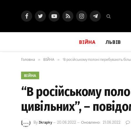
Facebook
Twitter
YouTube
RSS
Instagram
Telegram
ВІЙНА
ЛЬВІВ
Головна
»
ВІЙНА
»
“В російському полоні перебувають біль
ВІЙНА
“В російському поло
цивільних”, – повід
By
3krapky
20.06.2022
Оновлено:
21.06.2022