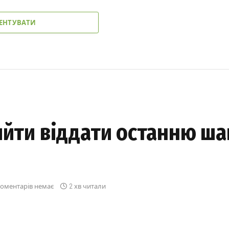
ЕНТУВАТИ
ийти віддати останню ш
оментарів немає
2 хв читали