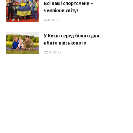
Всі наші спортсмени –
чемпіони світу!
14.11.2022
У Києві серед білого дня
вбито військового
22.10.2022