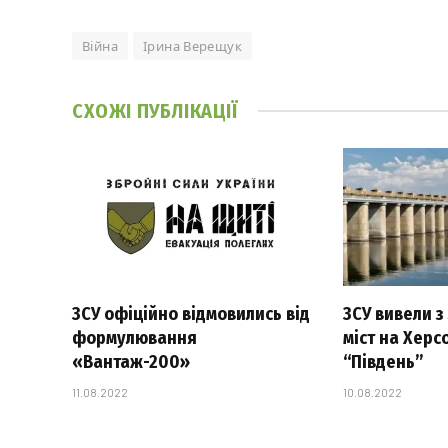
Війна
Ірина Верещук
СХОЖІ
ПУБЛІКАЦІЇ
ЗСУ офіційно відмовились від
ЗСУ вивели з
формулювання
міст на Херс
«Вантаж-200»
“Південь”
11.08.2022
10.08.2022