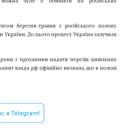
 можна було б обміняти на російських
ягом березня-травня з російського полону
н України. До цього процесу Україна залучила
торони з проханням надати перелік цивільних
 запит влада рф офіційно визнала, що в полоні