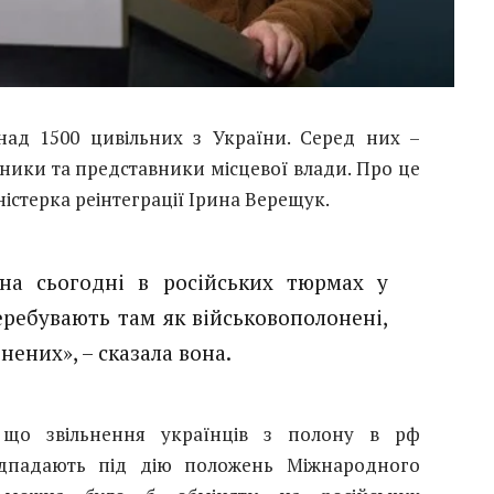
над 1500 цивільних з України. Серед них –
нники та представники місцевої влади. Про це
істерка реінтеграції Ірина Верещук.
на сьогодні в російських тюрмах у
перебувають там як військовополонені,
нених», – сказала вона.
що звільнення українців з полону в рф
дпадають під дію положень Міжнародного