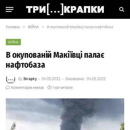
Головна
»
ВІЙНА
»
В окупованій Макіївці палає нафтобаза
ВІЙНА
В окупованій Макіївці палає
нафтобаза
By
3krapky
04.05.2022
Оновлено:
04.05.2022
Коментарів немає
1 хв читали