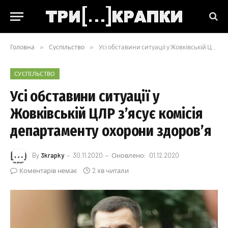
Головна
»
Суспільство
»
Усі обставини ситуації у Жовківській ЦЛР з’ясує комісія департаменту охорони здоров’я
СУСПІЛЬСТВО
Усі обставини ситуації у
Жовківській ЦЛР з’ясує комісія
департаменту охорони здоров’я
By
3krapky
30.11.2020
Оновлено:
01.12.2020
Коментарів немає
2 хв читали