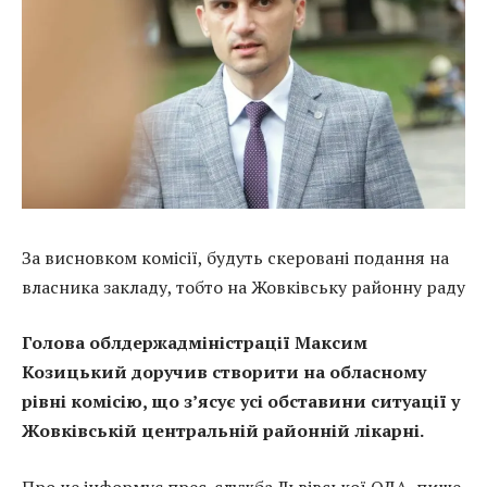
За висновком комісії, будуть скеровані подання на
власника закладу, тобто на Жовківську районну раду
Голова облдержадміністрації Максим
Козицький доручив створити на обласному
рівні комісію, що з’ясує усі обставини ситуації у
Жовківській центральній районній лікарні.
Про це інформує прес-служба Львівської ОДА, пише