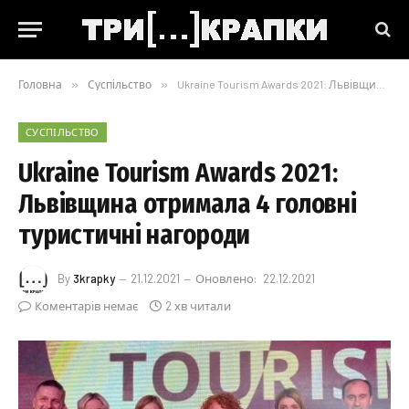
Головна
»
Суспільство
»
Ukraine Tourism Awards 2021: Львівщина отримала 4 головні туристичні нагороди
СУСПІЛЬСТВО
Ukraine Tourism Awards 2021:
Львівщина отримала 4 головні
туристичні нагороди
By
3krapky
21.12.2021
Оновлено:
22.12.2021
Коментарів немає
2 хв читали