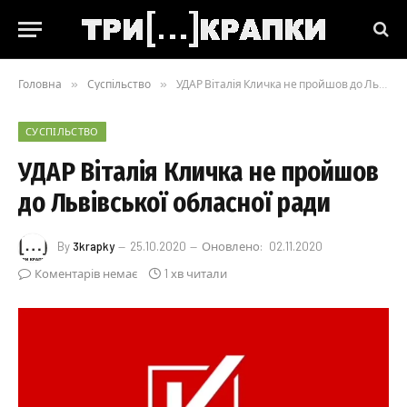
Головна
»
Суспільство
»
УДАР Віталія Кличка не пройшов до Львівської обласної ради
СУСПІЛЬСТВО
УДАР Віталія Кличка не пройшов
до Львівської обласної ради
By
3krapky
25.10.2020
Оновлено:
02.11.2020
Коментарів немає
1 хв читали