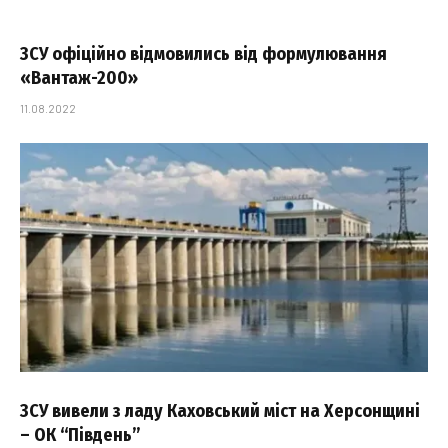
ЗСУ офіційно відмовились від формулювання
«Вантаж-200»
11.08.2022
ЗСУ вивели з ладу Каховський міст на Херсонщині
– ОК “Південь”