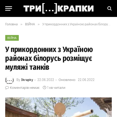
Головна
»
ВІЙНА
»
У прикордонних з Україною районах білорусь розміщує муляжі танків
ВІЙНА
У прикордонних з Україною
районах білорусь розміщує
муляжі танків
By
3krapky
22.06.2022
Оновлено:
22.06.2022
Коментарів немає
1 хв читали