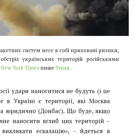
ракетних систем несе в собі приховані ризики,
бстріл українських територій російськими
 New York Times
пише
Уніан.
сії удари наноситися не будуть (і це
е в Україні є території, які Москва
ла юридично (Донбас). Що буде, якщо
чне наносити вглиб цих територій –
 викликати ескалацію», – йдеться в