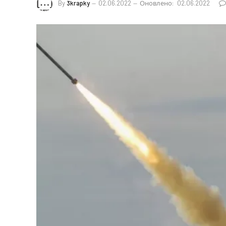
By
3krapky
02.06.2022
Оновлено:
02.06.2022