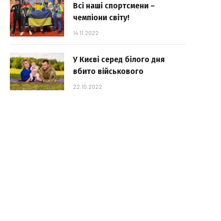
Всі наші спортсмени –
чемпіони світу!
14.11.2022
У Києві серед білого дня
вбито військового
22.10.2022