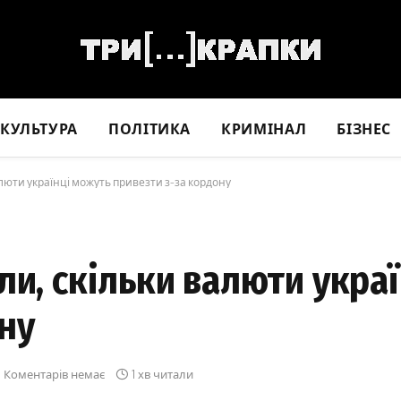
КУЛЬТУРА
ПОЛІТИКА
КРИМІНАЛ
БІЗНЕС
алюти українці можуть привезти з-за кордону
ли, скільки валюти укра
ну
Коментарів немає
1 хв читали