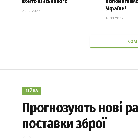
вбито військового
допомагаємо
України!
22.10.2022
13.08.2022
КОМ
ВІЙНА
Прогнозують нові ра
поставки зброї