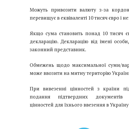
Можуть привозити валюту з-за кордон
перевищує в еквіваленті 10 тисяч євро і не
Якщо сума становить понад 10 тисяч євр
декларацію. Декларацію від імені особи,
законний представник.
Обмежень щодо максимальної суми/варто
може ввозити на митну територію України
При вивезенні цінностей з країни пі
подання підтвердних документів 
цінностей для їхнього ввезення в Україн