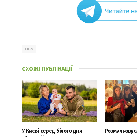
НБУ
СХОЖІ
ПУБЛІКАЦІЇ
У Києві серед білого дня
Розмальовуєм