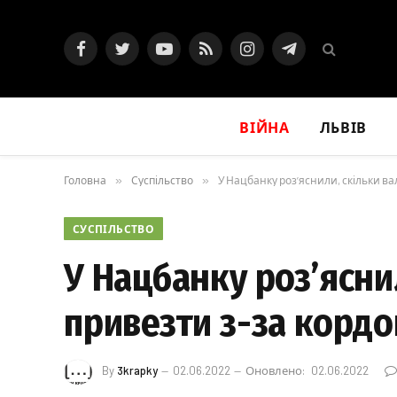
Facebook
Twitter
YouTube
RSS
Instagram
Telegram
ВІЙНА
ЛЬВІВ
Головна
»
Суспільство
»
У Нацбанку роз’яснили, скільки в
СУСПІЛЬСТВО
У Нацбанку роз’ясни
привезти з-за кордо
By
3krapky
02.06.2022
Оновлено:
02.06.2022