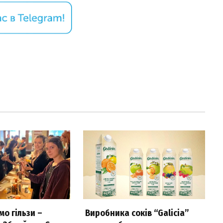
о гільзи –
Виробника соків “Galicia”