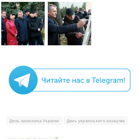
День захисника України
День українського козацтва