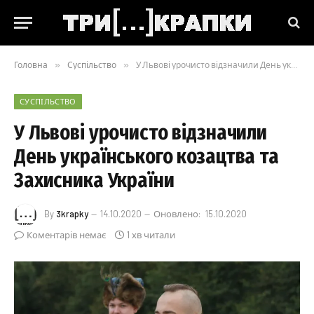
Головна
»
Суспільство
»
У Львові урочисто відзначили День українського козацтва та Захисника України
СУСПІЛЬСТВО
У Львові урочисто відзначили
День українського козацтва та
Захисника України
By
3krapky
14.10.2020
Оновлено:
15.10.2020
Коментарів немає
1 хв читали