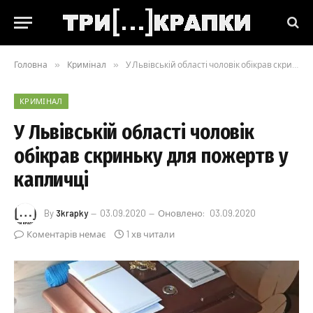
Головна
»
Кримінал
»
У Львівській області чоловік обікрав скриньку для пожертв у капличці
КРИМІНАЛ
У Львівській області чоловік
обікрав скриньку для пожертв у
капличці
By
3krapky
03.09.2020
Оновлено:
03.09.2020
Коментарів немає
1 хв читали