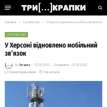
Головна
»
Суспільство
»
У Херсоні відновлено мобільний зв’язок
СУСПІЛЬСТВО
У Херсоні відновлено мобільний
зв’язок
By
3krapky
03.05.2022
Оновлено:
03.05.2022
Коментарів немає
1 хв читали