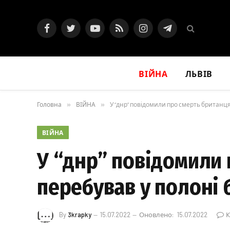
Facebook
Twitter
YouTube
RSS
Instagram
Telegram
ВІЙНА
ЛЬВІВ
Головна
»
ВІЙНА
»
У “днр” повідомили про смерть британця
ВІЙНА
У “днр” повідомили 
перебував у полоні 
By
3krapky
15.07.2022
Оновлено:
15.07.2022
К