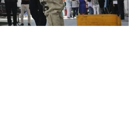
ільно з Львівським державним університетом
для мешканців міста ознайомчі навчання про
ї чи біологічної атаки. Попередня реєстрація –
ській раді.
Львівського державного університету безпеки