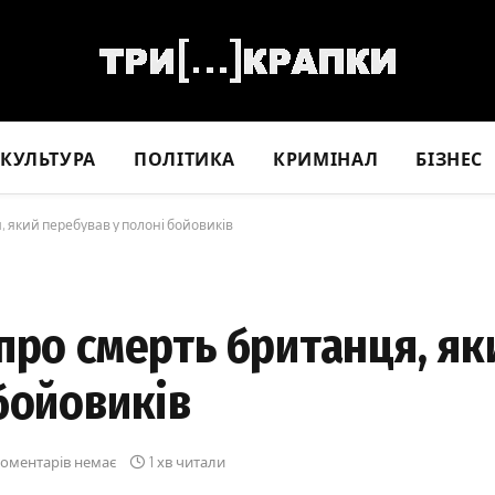
КУЛЬТУРА
ПОЛІТИКА
КРИМІНАЛ
БІЗНЕС
, який перебував у полоні бойовиків
про смерть британця, як
бойовиків
оментарів немає
1 хв читали