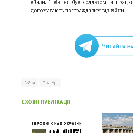
вбили. І він не був солдатом, а працю
допомагають постраждалим від війни.
Війна
Пол Урі
СХОЖІ
ПУБЛІКАЦІЇ