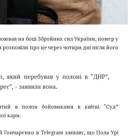
воював на боці Збройних сил України, помер у
н розповіли про це через чотири дні після його
, який перебував у полоні в “ДНР”,
ес”, – заявила вона.
ятий в полон бойовиками в квітні. “Суд”
ої кари.
й Гончаренко в Telegram заявляє, що Пола Урі