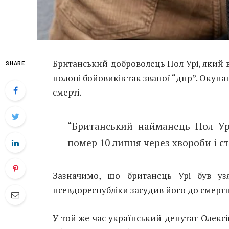
Британський доброволець Пол Урі, який 
SHARE
полоні бойовиків так званої “днр”. Окупа
смерті.
“Британський найманець Пол Урі
помер 10 липня через хвороби і стр
Зазначимо, що британець Урі був уз
псевдореспубліки засудив його до смертн
У той же час український депутат Олексі