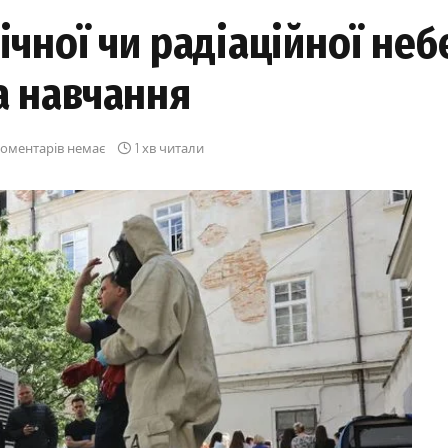
ічної чи радіаційної неб
а навчання
оментарів немає
1 хв читали