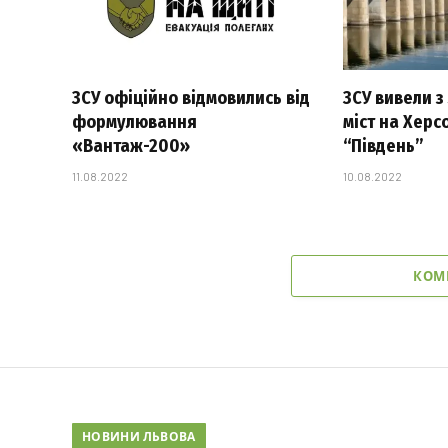
ЗСУ офіційно відмовились від
ЗСУ вивели з
формулювання
міст на Херс
«Вантаж-200»
“Південь”
11.08.2022
10.08.2022
КОМ
НОВИНИ ЛЬВОВА