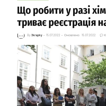
Що робити у разі хім
триває реєстрація н
By
3krapky
15.07.2022
Оновлено:
15.07.2022
К