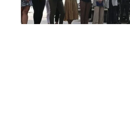
Цієї суботи, 16 липня, мерія Львова сп
безпеки життєдіяльності організовують 
те, як діяти у разі хімічної, радіаційно
обов’язкова.
Повідомляють
у Львівській мі
Навчання відбуватимуться на території 