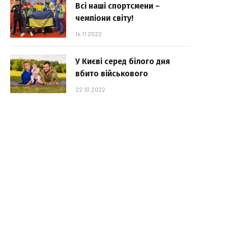
Всі наші спортсмени –
чемпіони світу!
14.11.2022
У Києві серед білого дня
вбито військового
22.10.2022