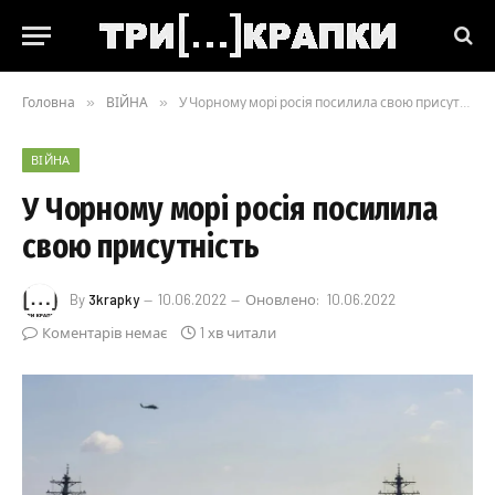
Головна
»
ВІЙНА
»
У Чорному морі росія посилила свою присутність
ВІЙНА
У Чорному морі росія посилила
свою присутність
By
3krapky
10.06.2022
Оновлено:
10.06.2022
Коментарів немає
1 хв читали