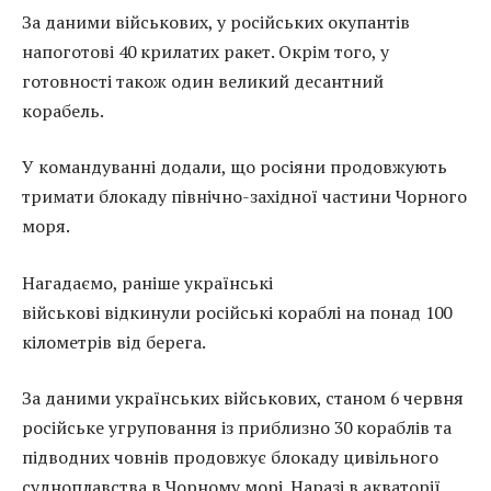
За даними військових, у російських окупантів
напоготові 40 крилатих ракет. Окрім того, у
готовності також один великий десантний
корабель.
У командуванні додали, що росіяни продовжують
тримати блокаду північно-західної частини Чорного
моря.
Нагадаємо, раніше українські
військові відкинули російські кораблі на понад 100
кілометрів від берега.
За даними українських військових, станом 6 червня
російське угруповання із приблизно 30 кораблів та
підводних човнів продовжує блокаду цивільного
судноплавства в Чорному морі. Наразі в акваторії