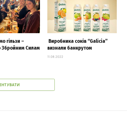
о гільзи –
Виробника соків “Galicia”
 Збройним Силам
визнали банкрутом
11.08.2022
ЕНТУВАТИ