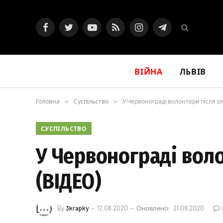
Facebook
Twitter
YouTube
RSS
Instagram
Telegram
ВІЙНА
ЛЬВІВ
Головна
»
Суспільство
»
У Червонограді волонтери після зл
СУСПІЛЬСТВО
У Червонограді воло
(ВІДЕО)
By
3krapky
12.08.2020
Оновлено:
21.09.2020