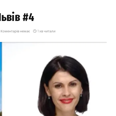
ьвів #4
Коментарів немає
1 хв читали