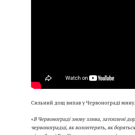
Сильний дощ випав у Червонограді минул
«
В Червонограді знову злива, затоплені до
червоноградці, як волонтерять, як борять