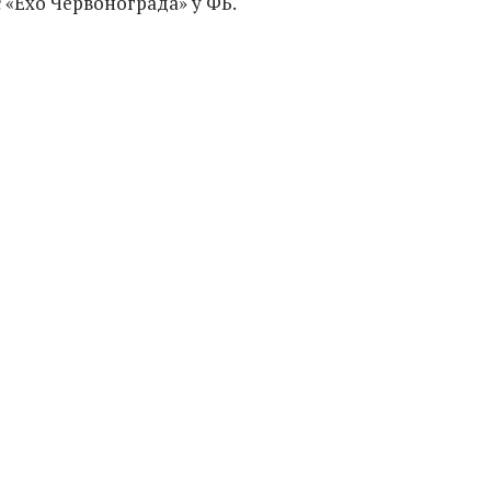
є «Ехо Червонограда» у ФБ.