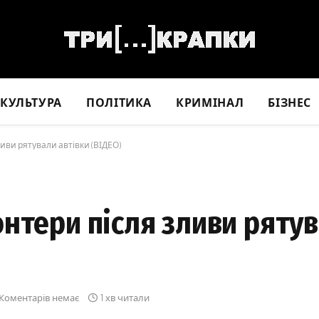
КУЛЬТУРА
ПОЛІТИКА
КРИМІНАЛ
БІЗНЕС
иви рятували автівки (ВІДЕО)
нтери після зливи рятув
Коментарів немає
1 хв читали