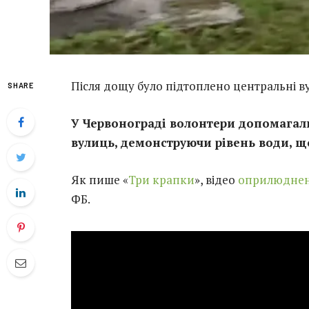
Після дощу було підтоплено центральні ву
SHARE
У Червонограді волонтери допомагал
вулиць, демонструючи рівень води, що
Як пише «
Три крапки
», відео
оприлюдне
ФБ.