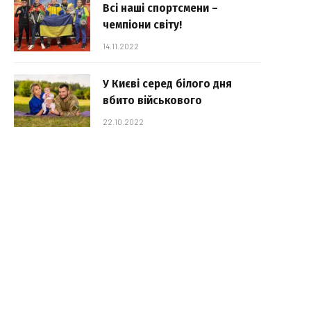
Всі наші спортсмени –
чемпіони світу!
14.11.2022
У Києві серед білого дня
вбито військового
22.10.2022