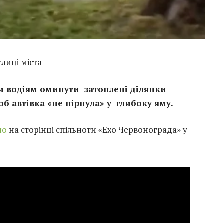
лиці міста
и водіям оминути затоплені ділянки
б автівка «не пірнула» у глибоку яму.
но
на сторінці спільноти «Ехо Червонограда» у