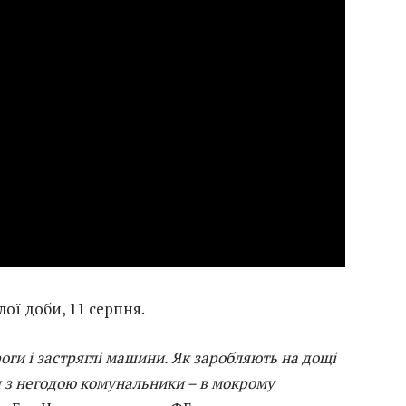
ої доби, 11 серпня.
роги і застряглі машини. Як заробляють на дощі
ся з негодою комунальники – в мокрому