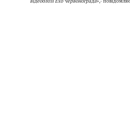
відеоблозі Ехо Червонограда
»,- повідомля