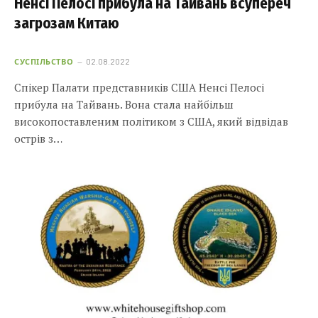
Ненсі Пелосі прибула на Тайвань всупереч
загрозам Китаю
СУСПІЛЬСТВО
02.08.2022
Спікер Палати представників США Ненсі Пелосі
прибула на Тайвань. Вона стала найбільш
високопоставленим політиком з США, який відвідав
острів з…