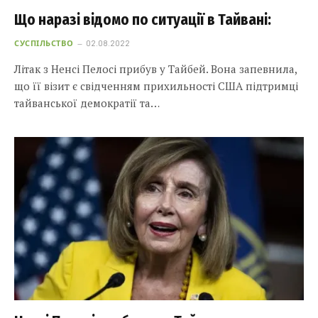
Що наразі відомо по ситуації в Тайвані:
СУСПІЛЬСТВО
02.08.2022
Літак з Ненсі Пелосі прибув у Тайбей. Вона запевнила,
що її візит є свідченням прихильності США підтримці
тайванської демократії та…