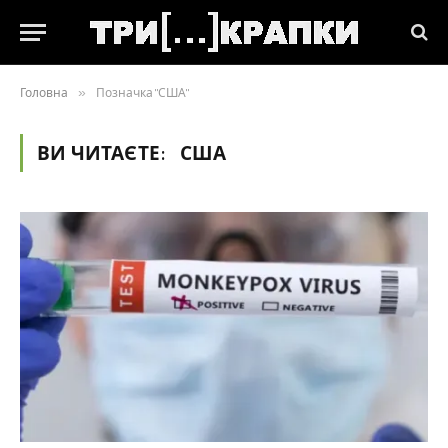
Головна
»
Позначка "США"
ВИ ЧИТАЄТЕ:
США