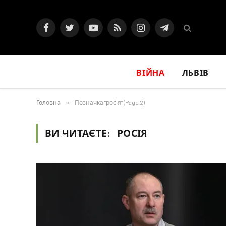
Facebook
Twitter
YouTube
RSS
Instagram
Telegram
ВІЙНА
ЛЬВІВ
Головна
»
Позначка "росія" (Page 2)
ВИ ЧИТАЄТЕ:
РОСІЯ