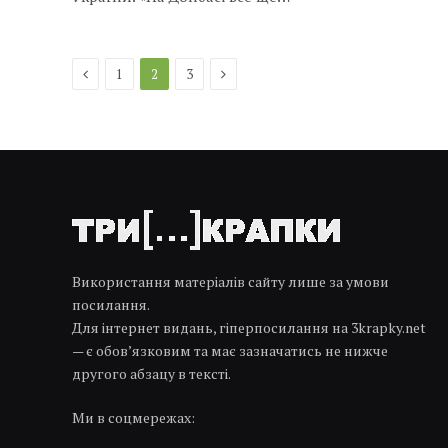
Previous
Next
1
2
3
Використання матеріалів сайту лише за умови
посилання.
Для інтернет видань, гіперпосилання на 3krapky.net
— є обов’язковим та має зазначатись не нижче
другого абзацу в тексті.
Ми в соцмережах: