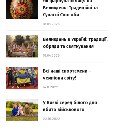
Як фарбувати яйця на
Великдень: Традиційні та
Сучасні Способи
18.04.2025
Великдень в Україні: традиції,
обряди та святкування
18.04.2025
Всі наші спортсмени –
чемпіони світу!
14.11.2022
У Києві серед білого дня
вбито військового
22.10.2022