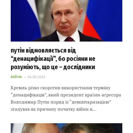
путін відмовляється від
“денацифікації”, бо росіяни не
розуміють, що це – дослідники
ВІЙНА
04.05.2022
Кремль різко скоротив використання терміну
“денацифікація”, який президент країни-агресора
Володимир Путін поряд із “демілітаризацією”
згадував як причину початку війни в…