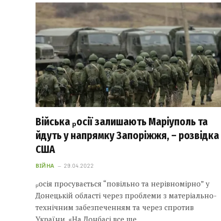
Війська ₚосії залишають Маріуполь та
йдуть у напрямку Запоріжжя, – розвідка
США
ВІЙНА
29.04.2022
ₚосія просувається “повільно та нерівномірно” у
Донецькій області через проблеми з матеріально-
технічним забезпеченням та через спротив
України. «На Донбасі все ще…