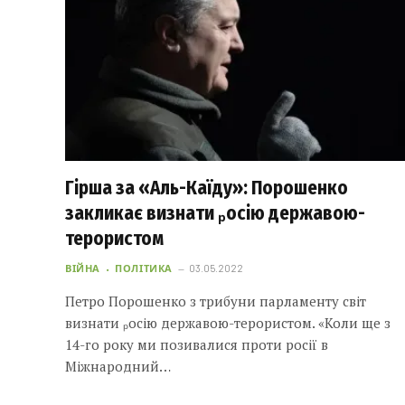
Гірша за «Аль-Каїду»: Порошенко
закликає визнати ₚосію державою-
терористом
ВІЙНА
ПОЛІТИКА
03.05.2022
Петро Порошенко з трибуни парламенту світ
визнати ₚосію державою-терористом. «Коли ще з
14-го року ми позивалися проти росії в
Міжнародний…