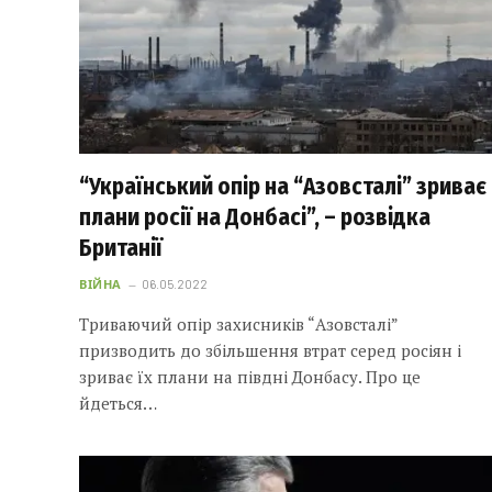
“Український опір на “Азовсталі” зриває
плани росії на Донбасі”, – розвідка
Британії
ВІЙНА
06.05.2022
Триваючий опір захисників “Азовсталі”
призводить до збільшення втрат серед росіян і
зриває їх плани на півдні Донбасу. Про це
йдеться…