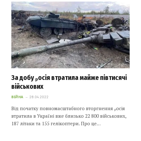
За добу ₚосія втратила майже півтисячі
військових
ВІЙНА
28.04.2022
Від початку повномасштабного вторгнення ₚосія
втратила в Україні вже близько 22 800 військових,
187 літаки та 155 гелікоптери. Про це…