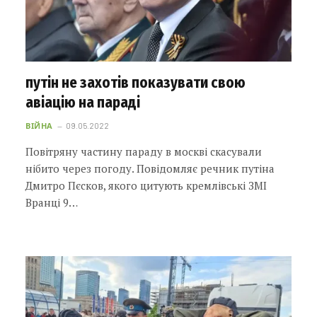
путін не захотів показувати свою
авіацію на параді
ВІЙНА
09.05.2022
Повітряну частину параду в москві скасували
нібито через погоду. Повідомляє речник путіна
Дмитро Пєсков, якого цитують кремлівські ЗМІ
Вранці 9…