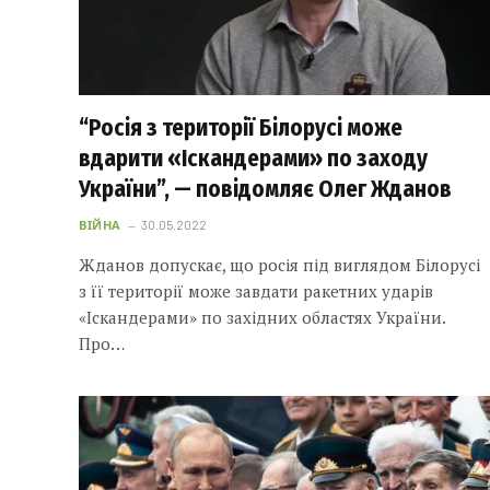
“Росія з території Білорусі може
вдарити «Іскандерами» по заходу
України”, — повідомляє Олег Жданов
ВІЙНА
30.05.2022
Жданов допускає, що росія під виглядом Білорусі
з її території може завдати ракетних ударів
«Іскандерами» по західних областях України.
Про…