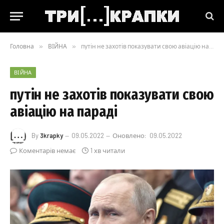
Головна
»
ВІЙНА
»
путін не захотів показувати свою авіацію на параді
ВІЙНА
путін не захотів показувати свою
авіацію на параді
By
3krapky
09.05.2022
Оновлено:
09.05.2022
Коментарів немає
1 хв читали