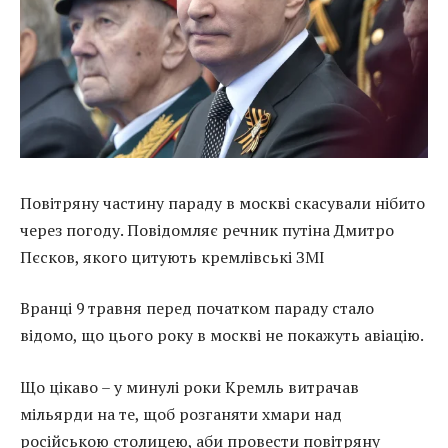
Повітряну частину параду в москві скасували нібито
через погоду. Повідомляє речник путіна Дмитро
Пєсков, якого цитують кремлівські ЗМІ
Вранці 9 травня перед початком параду стало
відомо, що цього року в москві не покажуть авіацію.
Що цікаво – у минулі роки Кремль витрачав
мільярди на те, щоб розганяти хмари над
російською столицею, аби провести повітряну