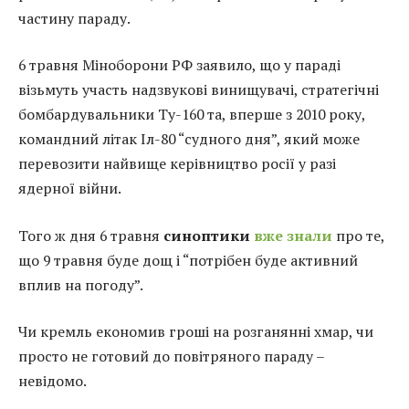
частину параду.
6 травня Міноборони РФ заявило, що у параді
візьмуть участь надзвукові винищувачі, стратегічні
бомбардувальники Ту-160 та, вперше з 2010 року,
командний літак Іл-80 “судного дня”, який може
перевозити найвище керівництво росії у разі
ядерної війни.
Того ж дня 6 травня
синоптики
вже знали
про те,
що 9 травня буде дощ і “потрібен буде активний
вплив на погоду”.
Чи кремль економив гроші на розганянні хмар, чи
просто не готовий до повітряного параду –
невідомо.