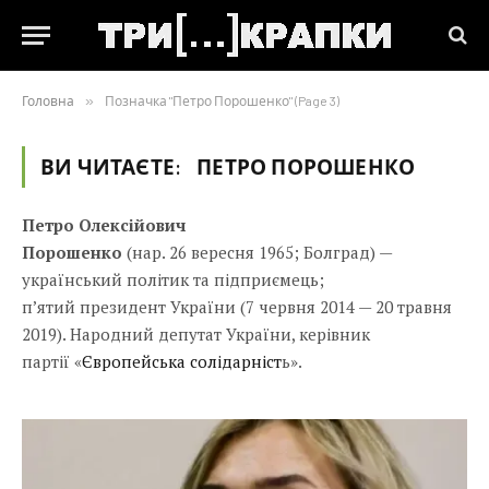
Головна
»
Позначка "Петро Порошенко" (Page 3)
ВИ ЧИТАЄТЕ:
ПЕТРО ПОРОШЕНКО
Петро Олексійович
Порошенко
(
нар.
26 вересня 1965; Болград) —
український політик та підприємець;
п’ятий президент України (7 червня 2014 — 20 травня
2019). Народний депутат України, керівник
партії «
Європейська солідарніст
ь».