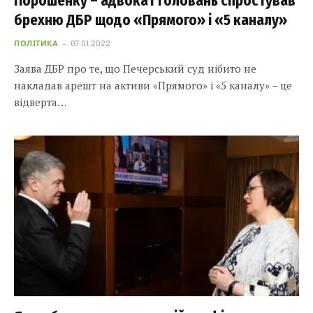
Порошенку – адвокат Головань спростував
брехню ДБР щодо «Прямого» і «5 каналу»
ПОЛІТИКА
07.01.2022
Заява ДБР про те, що Печерський суд нібито не
накладав арешт на активи «Прямого» і «5 каналу» – це
відверта…