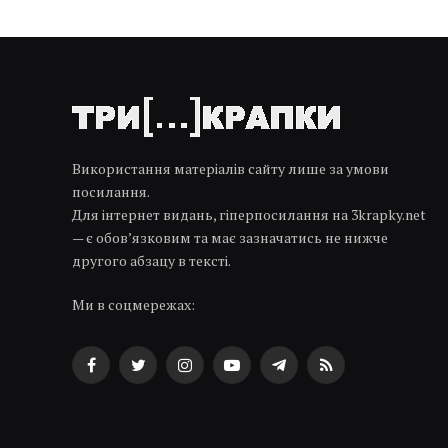
Використання матеріалів сайту лише за умови
посилання.
Для інтернет видань, гіперпосилання на 3krapky.net
— є обов’язковим та має зазначатись не нижче
другого абзацу в тексті.
Ми в соцмережах:
Facebook
Twitter
Instagram
YouTube
Telegram
RSS