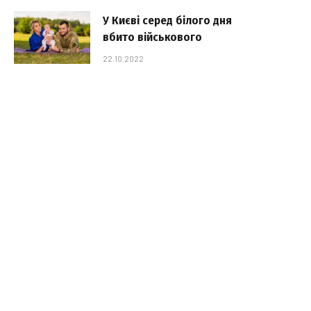
У Києві серед білого дня
вбито військового
22.10.2022