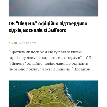
ОК “Південь” офіційно підтвердило
відхід москалів зі Зміїного
ВІЙНА
30.06.2022
“Противник поспіхом евакуював залишки
гарнізону двома швидкісними катерами”, – ОК
“Південь” офіційно повідомляє, що окупанти
ймовірно покинули острів Зміїний. “Протягом…