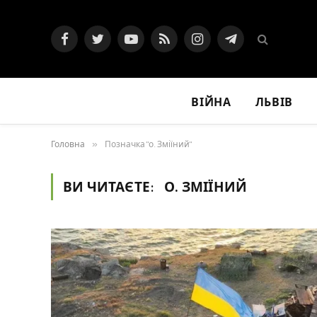
Facebook
Twitter
YouTube
RSS
Instagram
Telegram
ВІЙНА
ЛЬВІВ
Головна
»
Позначка "о. Зміїний"
ВИ ЧИТАЄТЕ:
О. ЗМІЇНИЙ