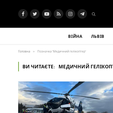
Facebook
Twitter
YouTube
RSS
Instagram
Telegram
ВІЙНА
ЛЬВІВ
Головна
»
Позначка "Медичний гелікоптер"
ВИ ЧИТАЄТЕ:
МЕДИЧНИЙ ГЕЛІКОП