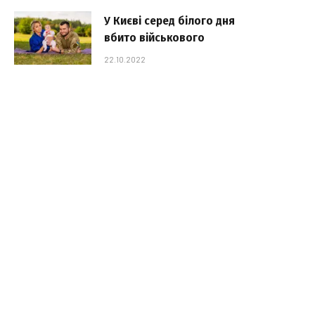
У Києві серед білого дня
вбито військового
22.10.2022