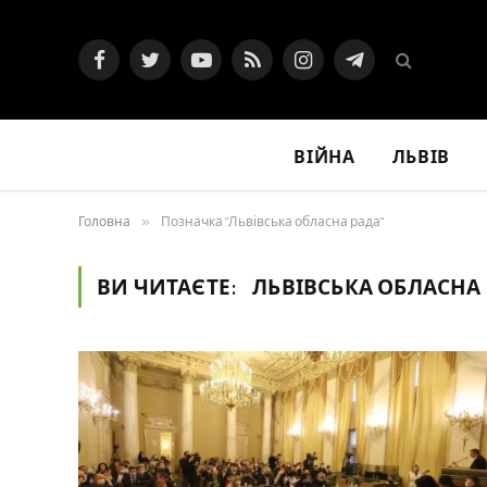
Facebook
Twitter
YouTube
RSS
Instagram
Telegram
ВІЙНА
ЛЬВІВ
Головна
»
Позначка "Львівська обласна рада"
ВИ ЧИТАЄТЕ:
ЛЬВІВСЬКА ОБЛАСНА