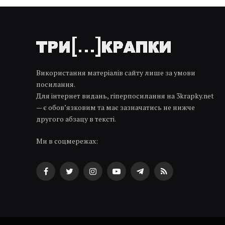
Використання матеріалів сайту лише за умови
посилання.
Для інтернет видань, гіперпосилання на 3krapky.net
— є обов’язковим та має зазначатись не нижче
другого абзацу в тексті.
Ми в соцмережах:
Facebook
Twitter
Instagram
YouTube
Telegram
RSS