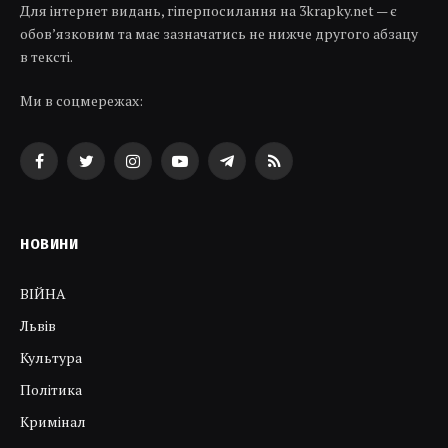
Для інтернет видань, гіперпосилання на 3krapky.net — є
обов’язковим та має зазначатись не нижче другого абзацу
в тексті.
Ми в соцмережах:
Facebook
Twitter
Instagram
YouTube
Telegram
RSS
НОВИНИ
ВІЙНА
Львів
Культура
Політика
Кримінал