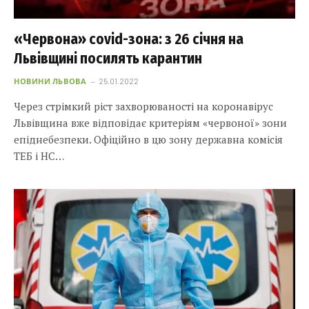
«Червона» covid-зона: з 26 січня на
Львівщині посилять карантин
НОВИНИ ЛЬВОВА
25.01.2022
Через стрімкий ріст захворюваності на коронавірус
Львівщина вже відповідає критеріям «червоної» зони
епіднебезпеки. Офіційно в цю зону державна комісія
ТЕБ і НС…