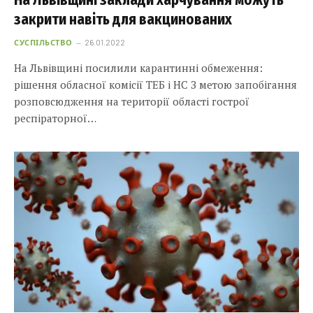
На Львівщині заклади харчування можуть
закрити навіть для вакцинованих
СУСПІЛЬСТВО
26.01.2022
На Львівщині посилили карантинні обмеження:
рішення обласної комісії ТЕБ і НС З метою запобігання
розповсюдження на території області гострої
респіраторної…