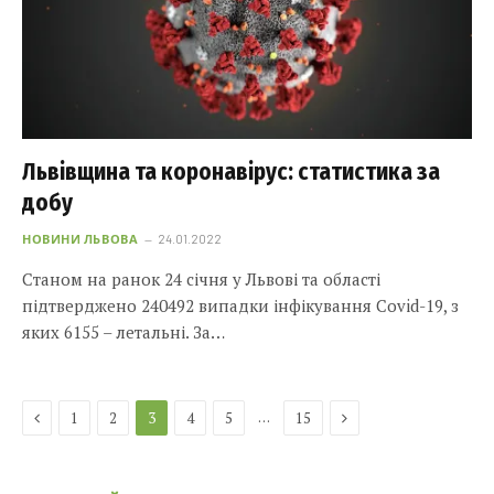
Львівщина та коронавірус: статистика за
добу
НОВИНИ ЛЬВОВА
24.01.2022
Станом на ранок 24 січня у Львові та області
підтверджено 240492 випадки інфікування Covid-19, з
яких 6155 – летальні. За…
Previous
Next
…
1
2
3
4
5
15