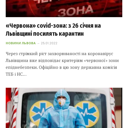
«Червона» covid-зона: з 26 січня на
Львівщині посилять карантин
НОВИНИ ЛЬВОВА
25.01.2022
Через стрімкий ріст захворюваності на коронавірус
Львівщина вже відповідає критеріям «червоної» зони
епіднебезпеки. Офіційно в цю зону державна комісія
ТЕБ і НС…