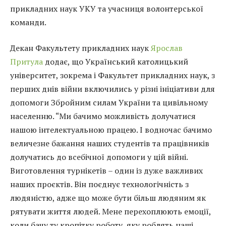
прикладних наук УКУ та учасниця волонтерської
команди.
Декан Факультету прикладних наук
Ярослав
Притула
додає, що Український католицький
університет, зокрема і Факультет прикладних наук, з
перших днів війни включились у різні ініціативи для
допомоги Збройним силам України та цивільному
населенню. “Ми бачимо можливість долучатися
нашою інтелектуальною працею. І водночас бачимо
величезне бажання наших студентів та працівників
долучатись до всебічної допомоги у цій війні.
Виготовлення турнікетів – один із дуже важливих
наших проєктів. Він поєднує технологічність з
людяністю, адже що може бути більш людяним як
рятувати життя людей. Мене перехоплюють емоції,
коли бачу ту кропітку роботу, яку роблять наші