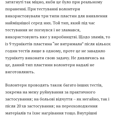
затягнуті так міцно, якби це було при реальному
пораненні. При тестуванні волонтери
використовували три типи пластин для виявлення
найміцнішої серед них. Той тип, який під час
тестування не погнувся і не зламався,
використовують вже у виробництві. Щодо зламів, то
із 9 турнікетів пластина “не витримала” після кількох
годин тестів лише в одному, проте це не завадило
турнікету виконати свою задачу. Не дивлячись на
це, даний тип пластини волонтери надалі не
виготовляють.
Волонтери проводять також багато інших тестів,
зокрема на межу руйнування за практичного
застосування; на больові відчуття – як негайно, так і
після 20 хв застосування; на переохолодження
матеріалів та їхнє нагрівання тощо. Внутрішні