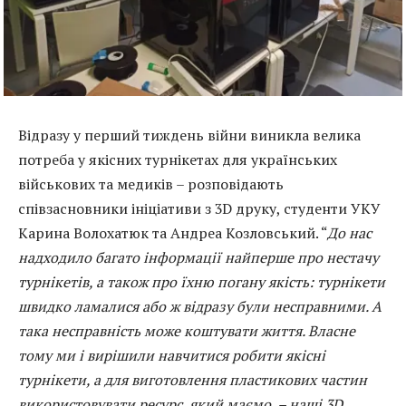
Відразу у перший тиждень війни виникла велика
потреба у якісних турнікетах для українських
військових та медиків – розповідають
співзасновники ініціативи з 3D друку, студенти УКУ
Карина Волохатюк та Андреа Козловський. “
До нас
надходило багато інформації найперше про нестачу
турнікетів, а також про їхню погану якість: турнікети
швидко ламалися або ж відразу були несправними. А
така несправність може коштувати життя. Власне
тому ми і вирішили навчитися робити якісні
турнікети, а для виготовлення пластикових частин
використовувати ресурс, який маємо, – наші 3D