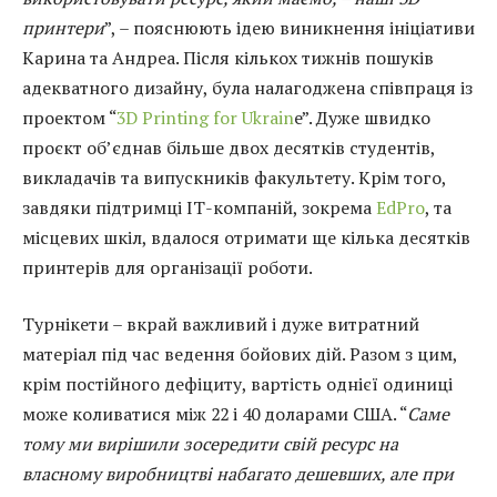
принтери
”, – пояснюють ідею виникнення ініціативи
Карина та Андреа. Після кількох тижнів пошуків
адекватного дизайну, була налагоджена співпраця із
проектом “
3D Printing for Ukrain
e”. Дуже швидко
проєкт об’єднав більше двох десятків студентів,
викладачів та випускників факультету. Крім того,
завдяки підтримці ІТ-компаній, зокрема
EdPro
, та
місцевих шкіл, вдалося отримати ще кілька десятків
принтерів для організації роботи.
Турнікети – вкрай важливий і дуже витратний
матеріал під час ведення бойових дій. Разом з цим,
крім постійного дефіциту, вартість однієї одиниці
може коливатися між 22 і 40 доларами США. “
Саме
тому ми вирішили зосередити свій ресурс на
власному виробництві набагато дешевших, але при