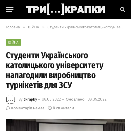
Головна
»
ВІЙНА
»
Студенти Українського католицького університету налагодили виробництво турнікетів для ЗСУ
ВІЙНА
Студенти Українського
католицького університету
налагодили виробництво
турнікетів для ЗСУ
By
3krapky
06.05.2022
Оновлено:
06.05.2022
Коментарів немає
8 хв читали