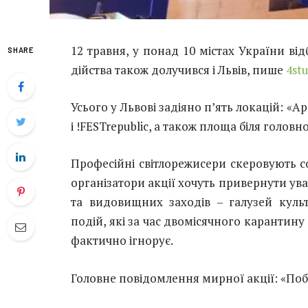
12 травня, у понад 10 містах України ві
SHARE
дійства також долучився і Львів, пише
4st
Усього у Львові задіяно п’ять локацій: «
і !FESTrepublic, а також площа біля головн
Професійні світлорежисери скеровують со
організатори акції хочуть привернути ува
та видовищних заходів – галузей культ
подій, які за час двомісячного карантину
фактично ігнорує.
Головне повідомлення мирної акції: «Поба