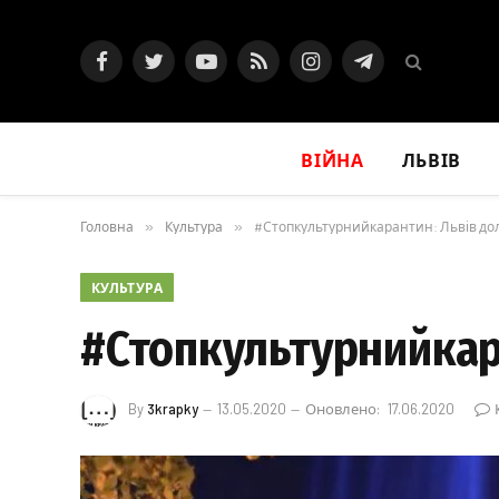
Facebook
Twitter
YouTube
RSS
Instagram
Telegram
ВІЙНА
ЛЬВІВ
Головна
»
Культура
»
#Стопкультурнийкарантин: Львів дол
КУЛЬТУРА
#Стопкультурнийкар
By
3krapky
13.05.2020
Оновлено:
17.06.2020