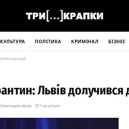
КУЛЬТУРА
ПОЛІТИКА
КРИМІНАЛ
БІЗНЕС
учився до акції
антин: Львів долучився д
Коментарів немає
1 хв читали