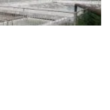
ння на розвиток спортивної інфраструктури
ли. Також під загрозою будівництво нового
станніх 5 років.
TV «Спорт в онлайні» депутат Львівської