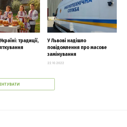
країні: традиції,
У Львові надішло
вяткування
повідомлення про масове
замінування
22.10.2022
ЕНТУВАТИ