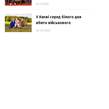
14.11.2022
У Києві серед білого дня
вбито військового
22.10.2022