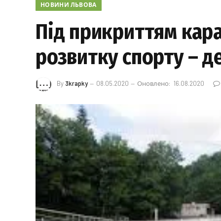
НОВИНИ ЛЬВОВА
Під прикриттям кара
розвитку спорту – д
By
3krapky
08.05.2020
Оновлено:
16.08.2020