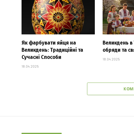
Як фарбувати яйця на
Великдень в У
Великдень: Традиційні та
обряди та с
Сучасні Способи
18.04.2025
18.04.2025
КОМ