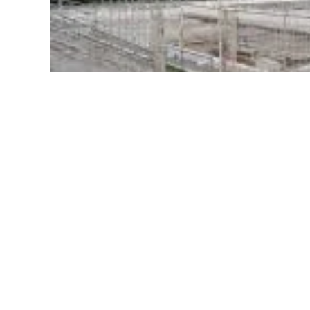
За час карантину зменшилось фінансува
Львова, а всі спортивні заходи відкла
міського басейну, яке готували протягом о
Про це розповів у програмі НАЖИВО-