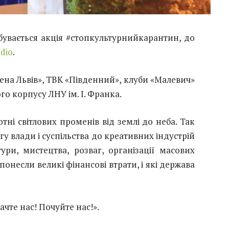
дбувається акція #стопкультурнийкарантин, до
udio
.
Арена Львів», ТВК «Південний», клуби «Малевич»
ого корпусу ЛНУ ім. І. Франка.
тні світлових променів від землі до неба. Так
гу влади і суспільства до креативних індустрій
ури, мистецтва, розваг, організації масових
 понесли великі фінансові втрати, і які держава
чте нас! Почуйте нас!».