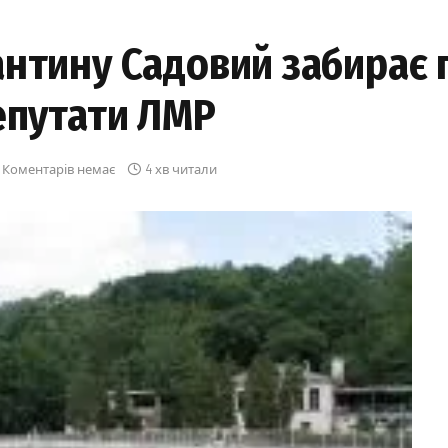
нтину Садовий забирає 
епутати ЛМР
Коментарів немає
4 хв читали