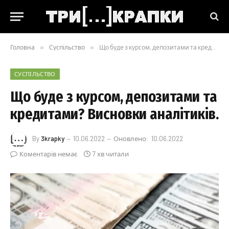
Головна
»
Суспільство
»
Що буде з курсом, депозитами та кредитами? Висновки аналітиків.
СУСПІЛЬСТВО
Що буде з курсом, депозитами та
кредитами? Висновки аналітиків.
By
3krapky
10.06.2022
Оновлено:
10.06.2022
Коментарів немає
7 хв читали