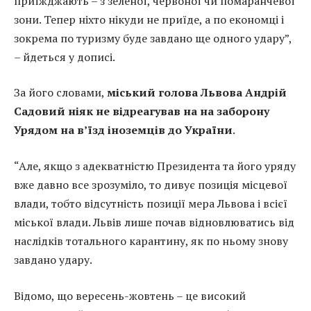
приїжджають – з зеленої, червоної чи помаранчевої
зони. Тепер ніхто нікуди не приїде, а по економці і
зокрема по туризму буде завдано ще одного удару”,
– йдеться у дописі.
За його словами,
міський голова Львова Андрій
Садовий ніяк не відреагував на на заборону
Урядом на в’їзд іноземців до України
.
“Але, якщо з адекватністю Президента та його уряду
вже давно все зрозуміло, то дивує позиція місцевої
влади, тобто відсутність позиції мера Львова і всієї
міської влади. Львів лише почав відновлюватись від
наслідків тотального карантину, як по ньому знову
завдано удару.
Відомо, що вересень-жовтень – це високий