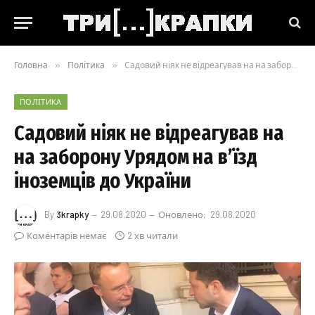
Головна
»
Політика
»
Садовий ніяк не відреагував на на заборону Урядом на в’їзд іноземців до України
ПОЛІТИКА
Садовий ніяк не відреагував на
на заборону Урядом на в’їзд
іноземців до України
By
3krapky
29.08.2020
Оновлено:
29.08.2020
Коментарів немає
2 хв читали